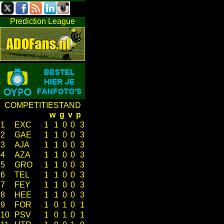
Prediction League
COMPETITIESTAND
w
g
v
p
1
EXC
1
1
0
0
3
2
GAE
1
1
0
0
3
3
AJA
1
1
0
0
3
4
AZA
1
1
0
0
3
5
GRO
1
1
0
0
3
6
TEL
1
1
0
0
3
7
FEY
1
1
0
0
3
8
HEE
1
1
0
0
3
9
FOR
1
0
1
0
1
10
PSV
1
0
1
0
1