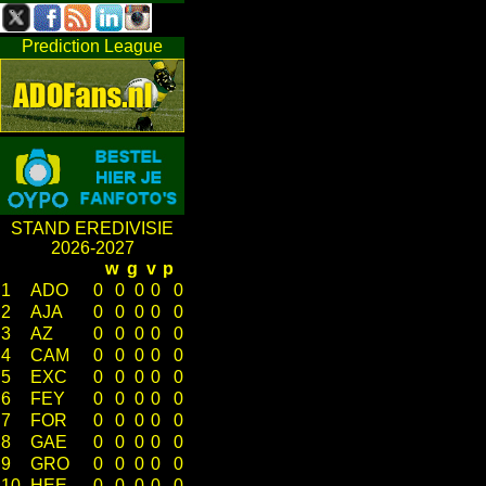
Prediction League
STAND EREDIVISIE
2026-2027
w
g
v
p
1
ADO
0
0
0
0
0
2
AJA
0
0
0
0
0
3
AZ
0
0
0
0
0
4
CAM
0
0
0
0
0
5
EXC
0
0
0
0
0
6
FEY
0
0
0
0
0
7
FOR
0
0
0
0
0
8
GAE
0
0
0
0
0
9
GRO
0
0
0
0
0
10
HEE
0
0
0
0
0