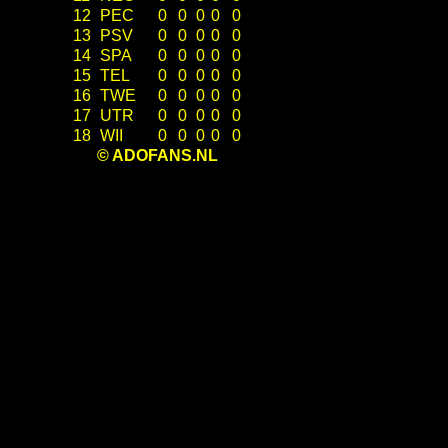
12
PEC
0
0
0
0
0
13
PSV
0
0
0
0
0
14
SPA
0
0
0
0
0
15
TEL
0
0
0
0
0
16
TWE
0
0
0
0
0
17
UTR
0
0
0
0
0
18
WII
0
0
0
0
0
© ADOFANS.NL