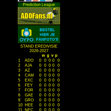
Prediction League
STAND EREDIVISIE
2026-2027
w
g
v
p
1
ADO
0
0
0
0
0
2
AJA
0
0
0
0
0
3
AZ
0
0
0
0
0
4
CAM
0
0
0
0
0
5
EXC
0
0
0
0
0
6
FEY
0
0
0
0
0
7
FOR
0
0
0
0
0
8
GAE
0
0
0
0
0
9
GRO
0
0
0
0
0
10
HEE
0
0
0
0
0
11
NEC
0
0
0
0
0