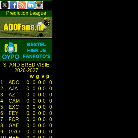
Prediction League
STAND EREDIVISIE
2026-2027
w
g
v
p
1
ADO
0
0
0
0
0
2
AJA
0
0
0
0
0
3
AZ
0
0
0
0
0
4
CAM
0
0
0
0
0
5
EXC
0
0
0
0
0
6
FEY
0
0
0
0
0
7
FOR
0
0
0
0
0
8
GAE
0
0
0
0
0
9
GRO
0
0
0
0
0
10
HEE
0
0
0
0
0