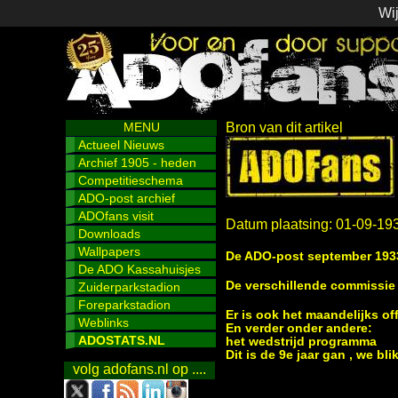
Wij
MENU
Bron van dit artikel
Actueel Nieuws
Archief 1905 - heden
Competitieschema
ADO-post archief
ADOfans visit
Datum plaatsing: 01-09-19
Downloads
Wallpapers
De ADO-post september 193
De ADO Kassahuisjes
De verschillende commissie 
Zuiderparkstadion
Foreparkstadion
Er is ook het maandelijks of
Weblinks
En verder onder andere:
ADOSTATS.NL
het wedstrijd programma
Dit is de 9e jaar gan , we bl
volg adofans.nl op ....