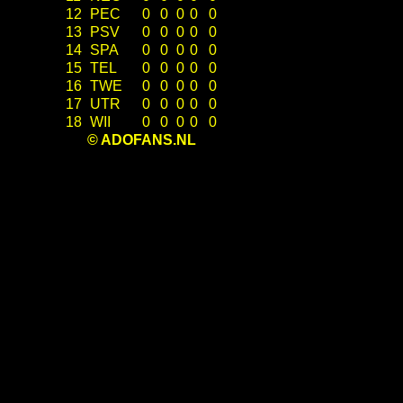
12
PEC
0
0
0
0
0
13
PSV
0
0
0
0
0
14
SPA
0
0
0
0
0
15
TEL
0
0
0
0
0
16
TWE
0
0
0
0
0
17
UTR
0
0
0
0
0
18
WII
0
0
0
0
0
© ADOFANS.NL