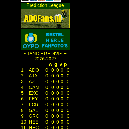
Prediction League
STAND EREDIVISIE
2026-2027
w
g
v
p
1
ADO
0
0
0
0
0
2
AJA
0
0
0
0
0
3
AZ
0
0
0
0
0
4
CAM
0
0
0
0
0
5
EXC
0
0
0
0
0
6
FEY
0
0
0
0
0
7
FOR
0
0
0
0
0
8
GAE
0
0
0
0
0
9
GRO
0
0
0
0
0
10
HEE
0
0
0
0
0
11
NEC
0
0
0
0
0