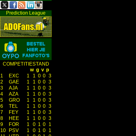
Prediction League
COMPETITIESTAND
w
g
v
p
1
EXC
1
1
0
0
3
2
GAE
1
1
0
0
3
3
AJA
1
1
0
0
3
4
AZA
1
1
0
0
3
5
GRO
1
1
0
0
3
6
TEL
1
1
0
0
3
7
FEY
1
1
0
0
3
8
HEE
1
1
0
0
3
9
FOR
1
0
1
0
1
10
PSV
1
0
1
0
1