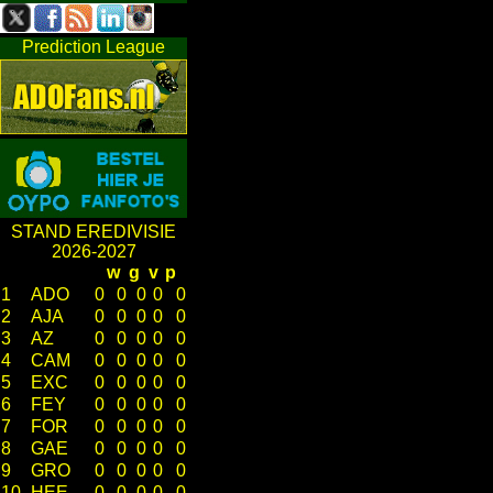
Prediction League
STAND EREDIVISIE
2026-2027
w
g
v
p
1
ADO
0
0
0
0
0
2
AJA
0
0
0
0
0
3
AZ
0
0
0
0
0
4
CAM
0
0
0
0
0
5
EXC
0
0
0
0
0
6
FEY
0
0
0
0
0
7
FOR
0
0
0
0
0
8
GAE
0
0
0
0
0
9
GRO
0
0
0
0
0
10
HEE
0
0
0
0
0