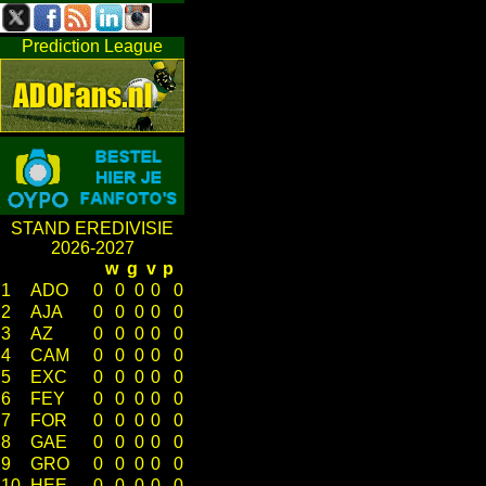
Prediction League
STAND EREDIVISIE
2026-2027
w
g
v
p
1
ADO
0
0
0
0
0
2
AJA
0
0
0
0
0
3
AZ
0
0
0
0
0
4
CAM
0
0
0
0
0
5
EXC
0
0
0
0
0
6
FEY
0
0
0
0
0
7
FOR
0
0
0
0
0
8
GAE
0
0
0
0
0
9
GRO
0
0
0
0
0
10
HEE
0
0
0
0
0