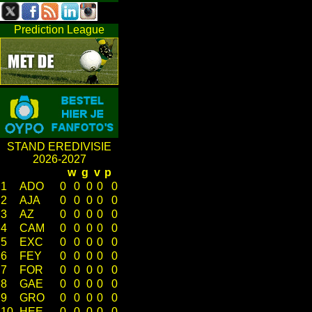
Prediction League
STAND EREDIVISIE
2026-2027
w
g
v
p
1
ADO
0
0
0
0
0
2
AJA
0
0
0
0
0
3
AZ
0
0
0
0
0
4
CAM
0
0
0
0
0
5
EXC
0
0
0
0
0
6
FEY
0
0
0
0
0
7
FOR
0
0
0
0
0
8
GAE
0
0
0
0
0
9
GRO
0
0
0
0
0
10
HEE
0
0
0
0
0