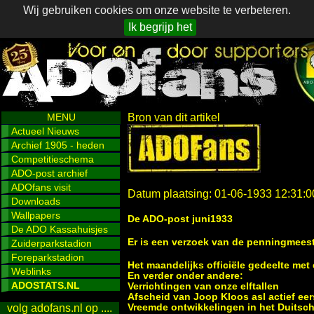
Wij gebruiken cookies om onze website te verbeteren.
Ik begrijp het
MENU
Bron van dit artikel
Actueel Nieuws
Archief 1905 - heden
Competitieschema
ADO-post archief
ADOfans visit
Datum plaatsing: 01-06-1933 12:31:0
Downloads
Wallpapers
De ADO-post juni1933
De ADO Kassahuisjes
Er is een verzoek van de penningmeest
Zuiderparkstadion
Foreparkstadion
Het maandelijks officiële gedeelte met
Weblinks
En verder onder andere:
ADOSTATS.NL
Verrichtingen van onze elftallen
Afscheid van Joop Kloos asl actief eers
Vreemde ontwikkelingen in het Duitsch
volg adofans.nl op ....