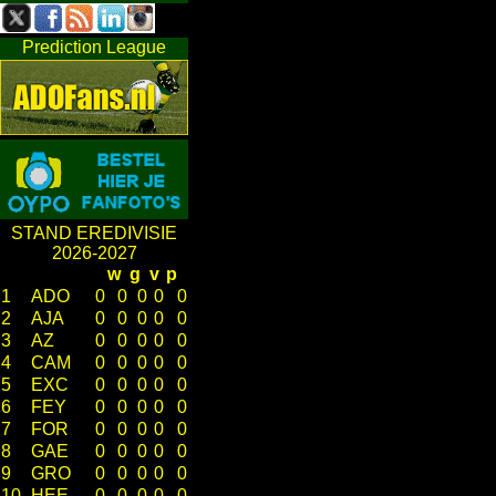
Prediction League
STAND EREDIVISIE
2026-2027
w
g
v
p
1
ADO
0
0
0
0
0
2
AJA
0
0
0
0
0
3
AZ
0
0
0
0
0
4
CAM
0
0
0
0
0
5
EXC
0
0
0
0
0
6
FEY
0
0
0
0
0
7
FOR
0
0
0
0
0
8
GAE
0
0
0
0
0
9
GRO
0
0
0
0
0
10
HEE
0
0
0
0
0