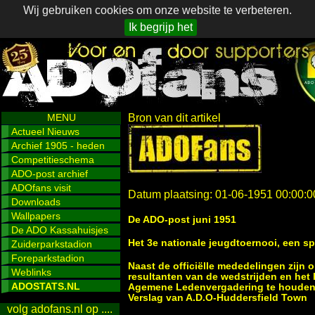
Wij gebruiken cookies om onze website te verbeteren.
Ik begrijp het
MENU
Bron van dit artikel
Actueel Nieuws
Archief 1905 - heden
Competitieschema
ADO-post archief
ADOfans visit
Datum plaatsing: 01-06-1951 00:00:0
Downloads
Wallpapers
De ADO-post juni 1951
De ADO Kassahuisjes
Het 3e nationale jeugdtoernooi, een s
Zuiderparkstadion
Foreparkstadion
Naast de officiëlle mededelingen zijn 
Weblinks
resultanten van de wedstrijden en h
ADOSTATS.NL
Agemene Ledenvergadering te houden
Verslag van A.D.O-Huddersfield Town
volg adofans.nl op ....