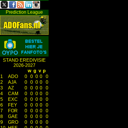
Prediction League
STAND EREDIVISIE
2026-2027
w
g
v
p
1
ADO
0
0
0
0
0
2
AJA
0
0
0
0
0
3
AZ
0
0
0
0
0
4
CAM
0
0
0
0
0
5
EXC
0
0
0
0
0
6
FEY
0
0
0
0
0
7
FOR
0
0
0
0
0
8
GAE
0
0
0
0
0
9
GRO
0
0
0
0
0
10
HEE
0
0
0
0
0