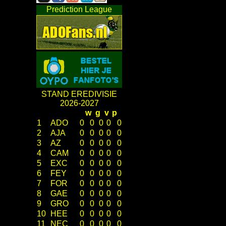
Prediction League
STAND EREDIVISIE
2026-2027
w
g
v
p
1
ADO
0
0
0
0
0
2
AJA
0
0
0
0
0
3
AZ
0
0
0
0
0
4
CAM
0
0
0
0
0
5
EXC
0
0
0
0
0
6
FEY
0
0
0
0
0
7
FOR
0
0
0
0
0
8
GAE
0
0
0
0
0
9
GRO
0
0
0
0
0
10
HEE
0
0
0
0
0
11
NEC
0
0
0
0
0