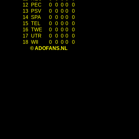
12
PEC
0
0
0
0
0
13
PSV
0
0
0
0
0
14
SPA
0
0
0
0
0
15
TEL
0
0
0
0
0
16
TWE
0
0
0
0
0
17
UTR
0
0
0
0
0
18
WII
0
0
0
0
0
© ADOFANS.NL