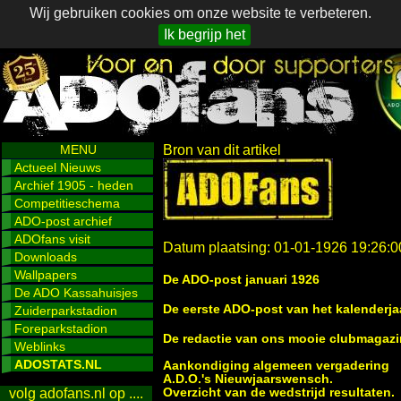
Wij gebruiken cookies om onze website te verbeteren.
Ik begrijp het
MENU
Bron van dit artikel
Actueel Nieuws
Archief 1905 - heden
Competitieschema
ADO-post archief
ADOfans visit
Datum plaatsing: 01-01-1926 19:26:0
Downloads
Wallpapers
De ADO-post januari 1926
De ADO Kassahuisjes
De eerste ADO-post van het kalenderjaa
Zuiderparkstadion
Foreparkstadion
De redactie van ons mooie clubmagazin
Weblinks
ADOSTATS.NL
Aankondiging algemeen vergadering
A.D.O.'s Nieuwjaarswensch.
Overzicht van de wedstrijd resultaten.
volg adofans.nl op ....