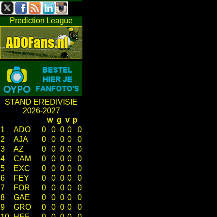
Prediction League
STAND EREDIVISIE
2026-2027
w
g
v
p
1
ADO
0
0
0
0
0
2
AJA
0
0
0
0
0
3
AZ
0
0
0
0
0
4
CAM
0
0
0
0
0
5
EXC
0
0
0
0
0
6
FEY
0
0
0
0
0
7
FOR
0
0
0
0
0
8
GAE
0
0
0
0
0
9
GRO
0
0
0
0
0
10
HEE
0
0
0
0
0