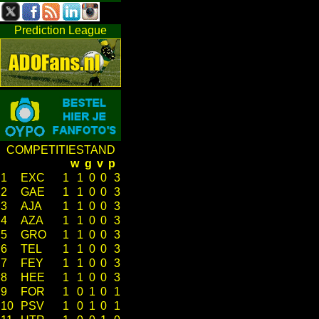
Prediction League
COMPETITIESTAND
w
g
v
p
1
EXC
1
1
0
0
3
2
GAE
1
1
0
0
3
3
AJA
1
1
0
0
3
4
AZA
1
1
0
0
3
5
GRO
1
1
0
0
3
6
TEL
1
1
0
0
3
7
FEY
1
1
0
0
3
8
HEE
1
1
0
0
3
9
FOR
1
0
1
0
1
10
PSV
1
0
1
0
1