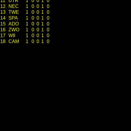
11
UTR
1
0
0
1
0
12
NEC
1
0
0
1
0
13
TWE
1
0
0
1
0
14
SPA
1
0
0
1
0
15
ADO
1
0
0
1
0
16
ZWO
1
0
0
1
0
17
WII
1
0
0
1
0
18
CAM
1
0
0
1
0