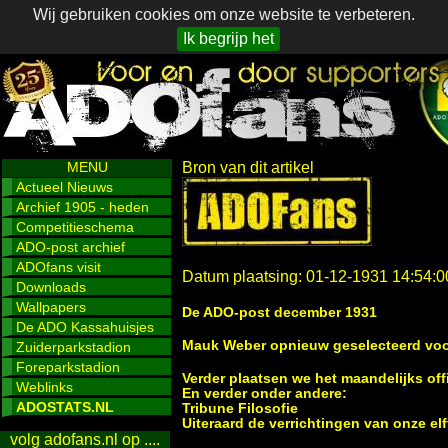
Wij gebruiken cookies om onze website te verbeteren.
Ik begrijp het
MENU
Bron van dit artikel
Actueel Nieuws
Archief 1905 - heden
Competitieschema
ADO-post archief
ADOfans visit
Datum plaatsing: 01-12-1931 14:54:0
Downloads
Wallpapers
De ADO-post december 1931
De ADO Kassahuisjes
Mauk Weber opnieuw geselecteerd voor 
Zuiderparkstadion
Foreparkstadion
Verder plaatsen we het maandelijks off
Weblinks
En verder onder andere:
ADOSTATS.NL
Tribune Filosofie
Uiteraard de verrichtingen van onze elf
volg adofans.nl op ....