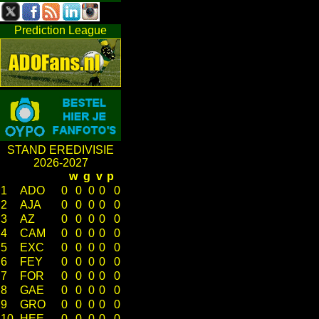
Prediction League
STAND EREDIVISIE
2026-2027
w
g
v
p
1
ADO
0
0
0
0
0
2
AJA
0
0
0
0
0
3
AZ
0
0
0
0
0
4
CAM
0
0
0
0
0
5
EXC
0
0
0
0
0
6
FEY
0
0
0
0
0
7
FOR
0
0
0
0
0
8
GAE
0
0
0
0
0
9
GRO
0
0
0
0
0
10
HEE
0
0
0
0
0