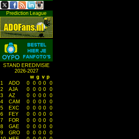
Prediction League
STAND EREDIVISIE
2026-2027
w
g
v
p
1
ADO
0
0
0
0
0
2
AJA
0
0
0
0
0
3
AZ
0
0
0
0
0
4
CAM
0
0
0
0
0
5
EXC
0
0
0
0
0
6
FEY
0
0
0
0
0
7
FOR
0
0
0
0
0
8
GAE
0
0
0
0
0
9
GRO
0
0
0
0
0
10
HEE
0
0
0
0
0