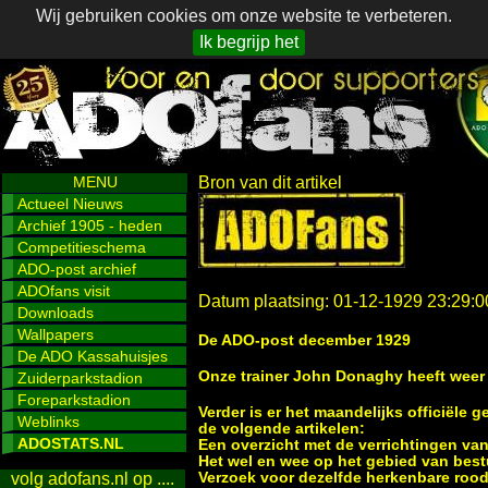
Wij gebruiken cookies om onze website te verbeteren.
Ik begrijp het
MENU
Bron van dit artikel
Actueel Nieuws
Archief 1905 - heden
Competitieschema
ADO-post archief
ADOfans visit
Datum plaatsing: 01-12-1929 23:29:0
Downloads
Wallpapers
De ADO-post december 1929
De ADO Kassahuisjes
Onze trainer John Donaghy heeft weer e
Zuiderparkstadion
Foreparkstadion
Verder is er het maandelijks officiële
Weblinks
de volgende artikelen:
ADOSTATS.NL
Een overzicht met de verrichtingen van
Het wel en wee op het gebied van best
Verzoek voor dezelfde herkenbare roo
volg adofans.nl op ....