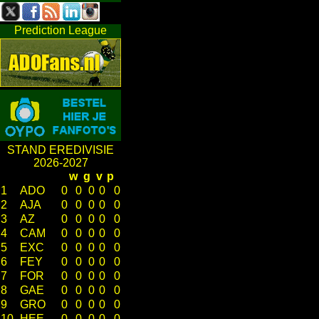
Prediction League
STAND EREDIVISIE
2026-2027
w
g
v
p
1
ADO
0
0
0
0
0
2
AJA
0
0
0
0
0
3
AZ
0
0
0
0
0
4
CAM
0
0
0
0
0
5
EXC
0
0
0
0
0
6
FEY
0
0
0
0
0
7
FOR
0
0
0
0
0
8
GAE
0
0
0
0
0
9
GRO
0
0
0
0
0
10
HEE
0
0
0
0
0