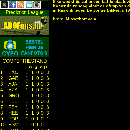
Elke wedstrijd zal er een battle plaats
Komende zondag vindt de aftrap van de
in Rijswijk tegen De Jonge Dikkert uit
Prediction League
bron
:
Missethoreca.nl
COMPETITIESTAND
w
g
v
p
1
EXC
1
1
0
0
3
2
GAE
1
1
0
0
3
3
AJA
1
1
0
0
3
4
AZA
1
1
0
0
3
5
GRO
1
1
0
0
3
6
TEL
1
1
0
0
3
7
FEY
1
1
0
0
3
8
HEE
1
1
0
0
3
9
FOR
1
0
1
0
1
10
PSV
1
0
1
0
1