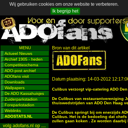
Wij gebruiken cookies om onze website te verbeteren.
Ik begrijp het
MENU
Bron van dit artikel
Actueel Nieuws
Archief 1905 - heden
Competitieschema
ADO-post archief
ADOfans visit
Datum plaatsing: 14-03-2012 12:17:0
Downloads
Wallpapers
Culibus verzorgt vip-catering ADO De
De ADO Kassahuisjes
De Culibus van restaurantvereniging J
Zuiderparkstadion
thuiswedstrijden van ADO Den Haag ve
Foreparkstadion
Weblinks
De Culibus springt bij om enerzijds A
ADOSTATS.NL
Culibus. Het is de bedoeling dat chef
zullen gaan koken . Ze worden daarbij
volg adofans.nl op ....