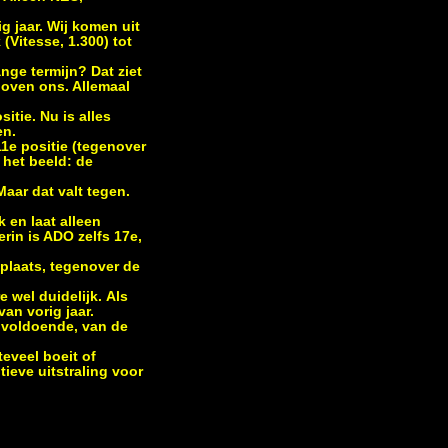
g jaar. Wij komen uit
Vitesse, 1.300) tot
nge termijn? Dat ziet
boven ons. Allemaal
itie. Nu is alles
en.
11e positie (tegenover
 het beeld: de
aar dat valt tegen.
 en laat alleen
erin is ADO zelfs 17e,
 plaats, tegenover de
wel duidelijk. Als
an vorig jaar.
nvoldoende, van de
teveel boeit of
ieve uitstraling voor