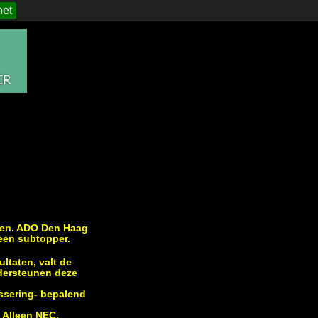
het
egen. ADO Den Haag
 een subtopper.
ltaten, valt de
dersteunen deze
assering- bepalend
. Alleen NEC,