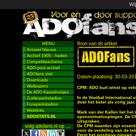
Wij
MENU
Bron van dit artikel
Actueel Nieuws
Archief 1905 - heden
Competitieschema
ADO-post archief
ADOfans visit
Datum plaatsing: 30-03-20
Downloads
Wallpapers
CPM: ADO buit winst op veld 
De ADO Kassahuisjes
In de Voetbal Internationa
Zuiderparkstadion
doet het beter als vorig jaa
Foreparkstadion
Weblinks
Mark van der Kallen liet het
ADOSTATS.NL
sponsortoelooptegen. De C
uitspraken.
De CPM waardes zijn essenti
volg adofans.nl op ....
voor de verdeling van de tel
Eerst het positieve nieuws: 