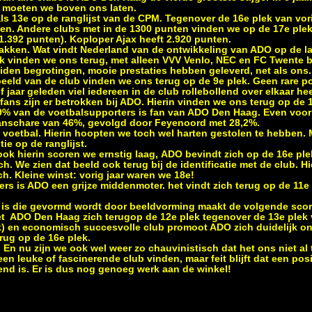
 moeten we boven ons laten.
s 13e op de ranglijst van de CPM. Tegenover de 16e plek van vori
en. Andere clubs met in de 1300 punten vinden we op de 17e plek (
1.392 punten). Koploper Ajax heeft 2.920 punten.
 pakken. Wat vindt Nederland van de ontwikkeling van ADO op de la
lek vinden we ons terug, met alleen VVV Venlo, NEC en FC Twente 
iden begrotingen, mooie prestaties hebben geleverd, net als ons.
eeld van de club vinden we ons terug op de 9e plek. Geen rare pos
jaar geleden viel iedereen in de club rollebollend over elkaar he
ans zijn er betrokken bij ADO. Hierin vinden we ons terug op de 
 3,9% van de voetbalsupporters is fan van ADO Den Haag. Even voor
fanschare van 46%, gevolgd door Feyenoord met 28,2%.
 voetbal. Hierin hoopten we toch wel harten gestolen te hebben. M
ie op de ranglijst.
ok hierin scoren we ernstig laag, ADO bevindt zich op de 16e plek
ch. We zien dat beeld ook terug bij de identificatie met de club. Hi
ch. Kleine winst: vorig jaar waren we 18e!
rs is ADO een grijze middenmoter. het vindt zich terug op de 11e
is die gevormd wordt door beeldvorming maakt de volgende score 
iet ADO Den Haag zich terugop de 12e plek tegenover de 13e plek v
k) en economisch succesvolle club promoot ADO zich duidelijk o
erug op de 16e plek.
. En nu zijn we ook wel weer zo chauvinistisch dat het ons niet al 
 leuke of fascinerende club vinden, maar feit blijft dat een posit
nd is. Er is dus nog genoeg werk aan de winkel!