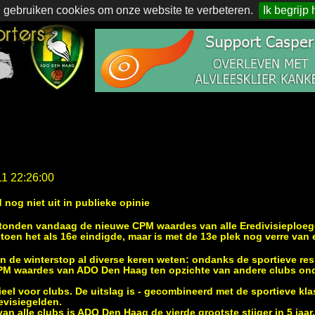
 gebruiken cookies om onze website te verbeteren.
Ik begrijp 
11 22:26:00
nog niet uit in publieke opinie
l stonden vandaag de nieuwe CPM waardes van alle Eredivisieplo
r, toen het als 16e eindigde, maar is met de 13e plek nog verre van
 in de winterstop al diverse keren weten: ondanks de sportieve resu
PM waardes van ADO Den Haag ten opzichte van andere clubs on
eel voor clubs. De uitslag is - gecombineerd met de sportieve kl
evisiegelden.
van alle clubs is ADO Den Haag de vierde grootste stijger in 5 jaar