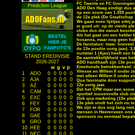
FC Twente en FC Groningen
Prediction League
ADO Den Haag eindigt dus al
op een score van 1.355 punt
de 12e plek (De Graafschap 
We gaan even lijstjes erbij
er goed uit: op de vierde p
clubs dus die vanuit besche
Als het gaat om een helder b
hosanna, maar nog geen half 
De fanstatus: maw: hoeveel f
de 13e positie vorig jaar).
nummer 1 (Ajax) heeft een 
STAND EREDIVISIE
De aantrekkelijkheid van het
2026-2027
ADO handhaaft zijn 13e posit
Emotionele betrokkenheid: o
w
g
v
p
Vitesse en Willem II onder zi
1
ADO
0
0
0
0
0
met alleen Willem II onder zi
2
AJA
0
0
0
0
0
Qua fascinatie door supporte
12e vorig jaar.
3
AZ
0
0
0
0
0
Dat het CPM maar een score 
4
CAM
0
0
0
0
0
sportief succesvolle club z
5
EXC
0
0
0
0
0
Ook qua marketing (15e ple
13e plek vindt het zich nu t
6
FEY
0
0
0
0
0
We zijn er dus nog lang niet
7
FOR
0
0
0
0
0
mensen in Heerenveen ons een
8
GAE
0
0
0
0
0
sponsors nu eenmaal bepale
9
GRO
0
0
0
0
0
10
HEE
0
0
0
0
0
11
NEC
0
0
0
0
0