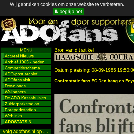
Wij gebruiken cookies om onze website te verbeteren.
Ik begrijp het
MENU
Bron van dit artikel
Actueel Nieuws
Archief 1905 - heden
Competitieschema
Datum plaatsing: 08-09-1986 19:50:0
ADO-post archief
ADOfans visit
Confrontatie fans FC Den haag en Feyen
Downloads
Wallpapers
De ADO Kassahuisjes
Zuiderparkstadion
Foreparkstadion
Weblinks
ADOSTATS.NL
volg adofans.nl op ....