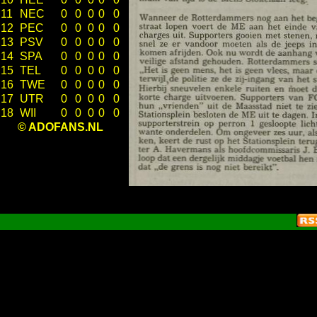
11
NEC
0
0
0
0
0
12
PEC
0
0
0
0
0
13
PSV
0
0
0
0
0
14
SPA
0
0
0
0
0
15
TEL
0
0
0
0
0
16
TWE
0
0
0
0
0
17
UTR
0
0
0
0
0
18
WII
0
0
0
0
0
© ADOFANS.NL