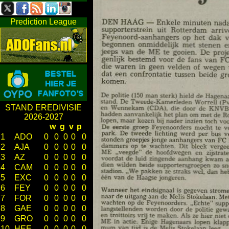
Prediction League
STAND EREDIVISIE
2026-2027
w
g
v
p
1
ADO
0
0
0
0
0
2
AJA
0
0
0
0
0
3
AZ
0
0
0
0
0
4
CAM
0
0
0
0
0
5
EXC
0
0
0
0
0
6
FEY
0
0
0
0
0
7
FOR
0
0
0
0
0
8
GAE
0
0
0
0
0
9
GRO
0
0
0
0
0
10
HEE
0
0
0
0
0