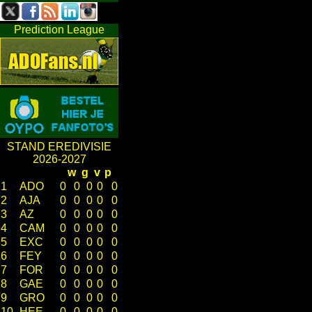
Prediction League
STAND EREDIVISIE
2026-2027
w
g
v
p
1
ADO
0
0
0
0
0
2
AJA
0
0
0
0
0
3
AZ
0
0
0
0
0
4
CAM
0
0
0
0
0
5
EXC
0
0
0
0
0
6
FEY
0
0
0
0
0
7
FOR
0
0
0
0
0
8
GAE
0
0
0
0
0
9
GRO
0
0
0
0
0
10
HEE
0
0
0
0
0