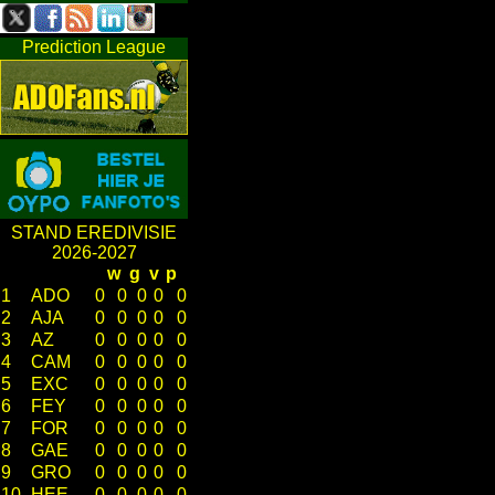
Prediction League
STAND EREDIVISIE
2026-2027
w
g
v
p
1
ADO
0
0
0
0
0
2
AJA
0
0
0
0
0
3
AZ
0
0
0
0
0
4
CAM
0
0
0
0
0
5
EXC
0
0
0
0
0
6
FEY
0
0
0
0
0
7
FOR
0
0
0
0
0
8
GAE
0
0
0
0
0
9
GRO
0
0
0
0
0
10
HEE
0
0
0
0
0