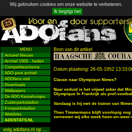
Wij gebruiken cookies om onze website te verbeteren.
Ik begrijp het
MENU
Bron van dit artikel
Actueel Nieuws
Archief 1905 - heden
Competitieschema
Datum plaatsing: 26-05-1952 13:33:0
ADO-post archief
ADOfans visit
Clavan naar Olympique Nimes?
Downloads
Naar verluid is het vrijwel zeker dat
Wallpapers
Olympique In Frankrijk als prof-voetbal
De ADO Kassahuisjes
Zuiderparkstadion
Vandaag is hij met de trainer van Ni
Foreparkstadion
Theo Timmermans blijft voorlopig nog 
Weblinks
vernemen wij elke week heen-en-weer-v
ADOSTATS.NL
volg adofans.nl op ....