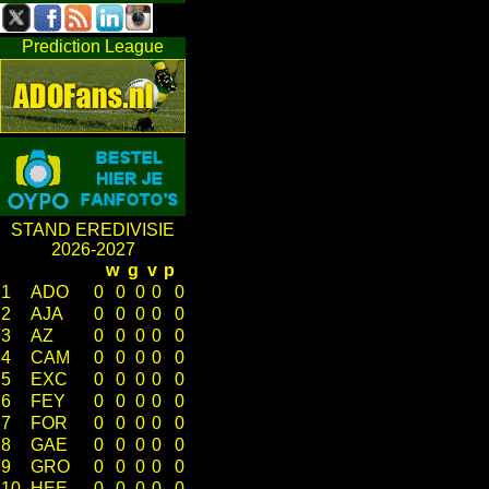
Prediction League
STAND EREDIVISIE
2026-2027
w
g
v
p
1
ADO
0
0
0
0
0
2
AJA
0
0
0
0
0
3
AZ
0
0
0
0
0
4
CAM
0
0
0
0
0
5
EXC
0
0
0
0
0
6
FEY
0
0
0
0
0
7
FOR
0
0
0
0
0
8
GAE
0
0
0
0
0
9
GRO
0
0
0
0
0
10
HEE
0
0
0
0
0