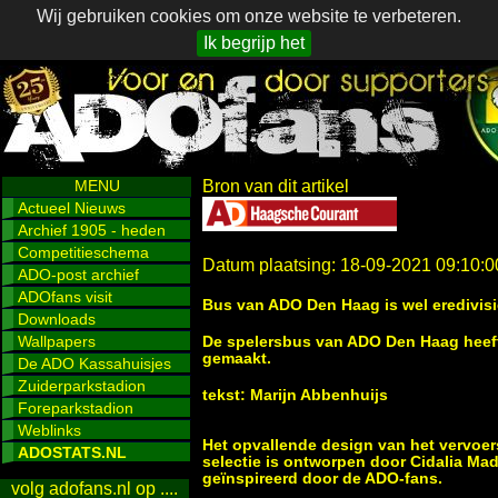
Wij gebruiken cookies om onze website te verbeteren.
Ik begrijp het
MENU
Bron van dit artikel
Actueel Nieuws
Archief 1905 - heden
Competitieschema
Datum plaatsing: 18-09-2021 09:10:0
ADO-post archief
ADOfans visit
Bus van ADO Den Haag is wel eredivis
Downloads
Wallpapers
De spelersbus van ADO Den Haag heeft 
gemaakt.
De ADO Kassahuisjes
Zuiderparkstadion
tekst: Marijn Abbenhuijs
Foreparkstadion
Weblinks
Het opvallende design van het vervoe
ADOSTATS.NL
selectie is ontworpen door Cidalia Made
geïnspireerd door de ADO-fans.
volg adofans.nl op ....