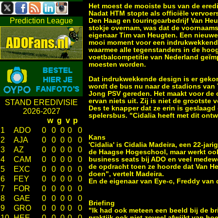
Het moest de mooiste bus van de eredi
Nadat HTM stopte als officiële vervoe
Prediction League
Den Haag en touringcarbedrijf Van Heu
stokje overnam, was dat de voornaam
eigenaar Tim van Heugten. Een nieuwe
mooi moment voor een indrukwekkend
waarmee alle tegenstanders in de hoo
voetbalcompetitie van Nederland geï
moesten worden.
Dat indrukwekkende design is er geko
wordt de bus nu naar de stadions van
Jong PSV gereden. Het maakt voor de 
ervan niets uit. Zij is niet de grootste 
STAND EREDIVISIE
Des te knapper dat ze erin is geslaagd
2026-2027
spelersbus. "Cidalia heeft met dit ont
w
g
v
p
1
ADO
0
0
0
0
0
Kans
2
AJA
0
0
0
0
0
'Cidalia' is Cidalia Madeira, een 22-j
3
AZ
0
0
0
0
0
de Haagse Hogeschool, maar werkt ook b
4
CAM
0
0
0
0
0
business seats bij ADO en veel medewe
de opdracht toen ze hoorde dat Van He
5
EXC
0
0
0
0
0
doen", vertelt Madeira.
6
FEY
0
0
0
0
0
En de eigenaar van Eye-c, Freddy van d
7
FOR
0
0
0
0
0
8
GAE
0
0
0
0
0
Briefing
9
GRO
0
0
0
0
0
"Ik had ook meteen een beeld bij de br
10
HEE
0
0
0
0
0
praktijk ook niet zoveel afwijkt van h