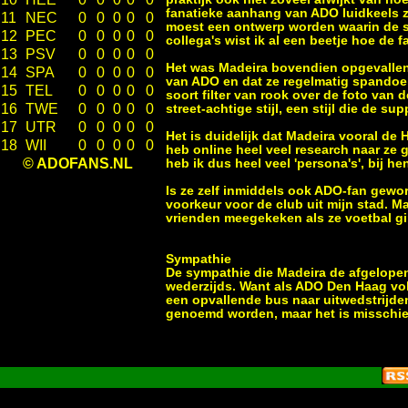
fanatieke aanhang van ADO luidkeels z
11
NEC
0
0
0
0
0
moest een ontwerp worden waarin de s
12
PEC
0
0
0
0
0
collega's wist ik al een beetje hoe de 
13
PSV
0
0
0
0
0
Het was Madeira bovendien opgevallen
14
SPA
0
0
0
0
0
van ADO en dat ze regelmatig spandoek
15
TEL
0
0
0
0
0
soort filter van rook over de foto van 
16
TWE
0
0
0
0
0
street-achtige stijl, een stijl die de s
17
UTR
0
0
0
0
0
Het is duidelijk dat Madeira vooral de
18
WII
0
0
0
0
0
heb online heel veel research naar ze 
© ADOFANS.NL
heb ik dus heel veel 'persona's', bij he
Is ze zelf inmiddels ook ADO-fan gewor
voorkeur voor de club uit mijn stad. M
vrienden meegekeken als ze voetbal gi
Sympathie
De sympathie die Madeira de afgelopen
wederzijds. Want als ADO Den Haag vo
een opvallende bus naar uitwedstrijden
genoemd worden, maar het is misschien