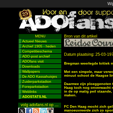
Wij
MENU
Bron van dit artikel
Actueel Nieuws
Archief 1905 - heden
Competitieschema
Datum plaatsing: 25-03-19
ADO-post archief
ADOfans visit
Bregman weerlegde kritiek m
Downloads
Wallpapers
Met een simpele, maar verwo
minuut schoot de Haagse li
De ADO Kassahuisjes
Zuiderparkstadion
Daarmee zijn ploeggenoten t
Foreparkstadion
Haag toch nog onverwacht n
Weblinks
in de op matig peil staand
maken.
ADOSTATS.NL
volg adofans.nl op ....
FC Den Haag mocht zich gelu
manoeuvreerde zich zo spora