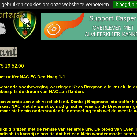
 gebruiken cookies om onze website te verbeteren.
Ik begrijp 
75 19:52:00
et treffer NAC FC Den Haag 1-1
estende voetbeweging weerlegde Kees Bregman alle kritiek. In de
nkerspits de droom van NAC aan flarden.
en zeerste aan zich verplichtend. Dankzij Bregmans late treffer k
aast NAC, dat de winst zo nodig had en waarop de Bredanaars ge
e, maar niettemin onderhoudende ontmoeting toch wel de meeste
kkig prijzen met de remise van ter elfde ure. De ploeg van Even
disch in kansrijke positie dat het een klein wonder mocht heten 