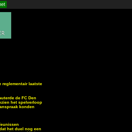
het
 reglementair laatste
lauterde de FC Den
zien het spelverloop
 aanspraak konden
 Teunissen
dat het duel nog een