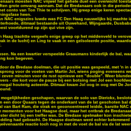
genaars moesten NAC vrijwel het gehele duel een overwicht toestaa
ften grote omvang aannam. Dat de Bredanaars ook in die periodes
t conto van Ton Thie te schrijven. Hij greep enige keren spectacul
ningsfase heen.
n NAC enigszins luwde was FC Den Haag nauwelijks bij machte iet
erhoede, ditmaal bestaande uit Ouwehand, Wijngaarde, Dusbaba
st voortdurend op zijn qui vive zijn.
Haag trachtte vergeefs enige greep op het middenveld te verov
k in de lucht) en Ling te vaak in een geïsoleerde positie, waardo
.
sen. Na een kwartier verspeelde Graaumans kinderlijk de bal, wa
ong kon begeven.
d door de Bredase doelman, die uit positie was gespeeld, met 'n in 
 sprong voor de voeten van Martin Jol, wiens poging eveneens w
 zeven minuten voor de rust opnieuw een "double". Weer blunde
jvers - die kort voor de pauze bij een botsing met Jol een hoofdw
- nogal houterig acteerde. Ditmaal kwam Jol oog in oog met De Jo
bound.
 mogelijkheden geschapen, waarvan de solo van Dierickx, beslot
 en een door Quaars tegen de onderkant van de lat geschoten bal
al van Bart Ram, die strak en geconcentreerd leidde, barstte NA
 momenten voor het Haagse doel, maar het ontbrak de Bredanaars
er dicht bij een treffer was. De Bredase spelmaker kon inschiete
edding had gebracht. De Haagse doelman werd echter belemmerd b
ëvenaarde reactie toch nog in met de voet de bal via de lat weer