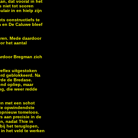
n, dat vooral in het
 niet tot scoren
air in en hielp zijn
s constructiefs te
 en De Caluwe bleef
eren. Mede daardoor
or het aantal
ardoor Bregman zich
reflex uitgestoken
erd geblokkeerd. Na
rde de Bredase.
ond opliep, maar
ng, die weer redde
en met een schot
 de opwindendste
C opnieuw tomeloos.
 aan precisie in de
n, nadat Thie in
ij het teruglopen,
 in het veld te werken