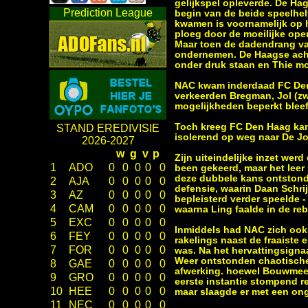
gelijkspel opleverde. De Ha
Prediction League
begin van de beide speelhel
kwamen is voornamelijk op he
ploeg door de moeilijke ope
Maar toen de dadendrang va
ondernemen. De Haagse acht
onder druk staan en Thie moe
NAC kwam inderdaad FC Den 
verkeerden Bregman, Jol (zwa
mogelijkheden beperkt bleef
Toch kreeg FC Den Haag kan
STAND EREDIVISIE
isolerend op weg naar De J
2026-2027
w
g
v
p
Zijn uiteindelijke inzet wer
1
ADO
0
0
0
0
0
been gekeerd, maar het leer
deze dubbele kans ontstond
2
AJA
0
0
0
0
0
defensie, waarin Daan Schri
3
AZ
0
0
0
0
0
bepleisterd verder speelde 
4
CAM
0
0
0
0
0
waarna Ling faalde in de re
5
EXC
0
0
0
0
0
Inmiddels had NAC zich ook
6
FEY
0
0
0
0
0
rakelings naast de fraaiste
7
FOR
0
0
0
0
0
was. Na het hervattingsigna
Weer ontstonden chaotische
8
GAE
0
0
0
0
0
afwerking. hoewel Bouwmeest
9
GRO
0
0
0
0
0
eerste instantie stompend r
10
HEE
0
0
0
0
0
maar slaagde er met een onge
11
NEC
0
0
0
0
0