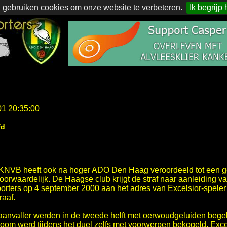
 gebruiken cookies om onze website te verbeteren.
Ik begrijp 
01 20:35:00
fd
KNVB heeft ook na hoger ADO Den Haag veroordeeld tot een g
oorwaardelijk. De Haagse club krijgt de straf naar aanleiding 
ters op 4 september 2000 aan het adres van Excelsior-speler P
raaf.
aanvaller werden in de tweede helft met oerwoudgeluiden begele
oom werd tijdens het duel zelfs met voorwerpen bekogeld. Exc