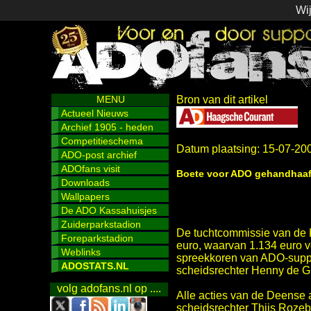
Wij
MENU
Bron van dit artikel
Actueel Nieuws
Archief 1905 - heden
Competitieschema
Datum plaatsing: 15-07-20
ADO-post archief
ADOfans visit
Boete voor ADO gehandhaa
Downloads
Wallpapers
De ADO Kassahuisjes
Zuiderparkstadion
De tuchtcommissie van de 
Foreparkstadion
euro, waarvan 1.134 euro v
Weblinks
spreekkoren van ADO-suppor
ADOSTATS.NL
scheidsrechter Henny de G
volg adofans.nl op ....
Alle acties van de Deense 
scheidsrechter Thijs Rozeb