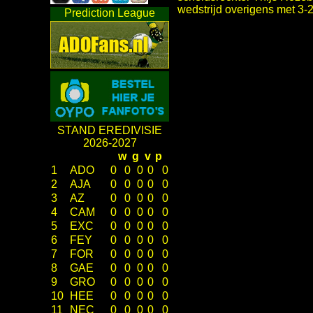
wedstrijd overigens met 3-2
Prediction League
STAND EREDIVISIE
2026-2027
w
g
v
p
1
ADO
0
0
0
0
0
2
AJA
0
0
0
0
0
3
AZ
0
0
0
0
0
4
CAM
0
0
0
0
0
5
EXC
0
0
0
0
0
6
FEY
0
0
0
0
0
7
FOR
0
0
0
0
0
8
GAE
0
0
0
0
0
9
GRO
0
0
0
0
0
10
HEE
0
0
0
0
0
11
NEC
0
0
0
0
0