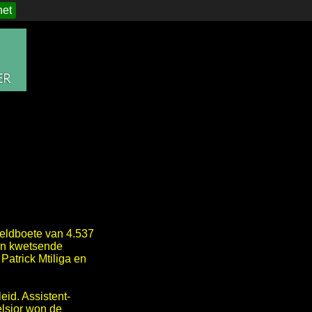
het
eldboete van 4.537
van kwetsende
atrick Mtiliga en
id. Assistent-
elsior won de