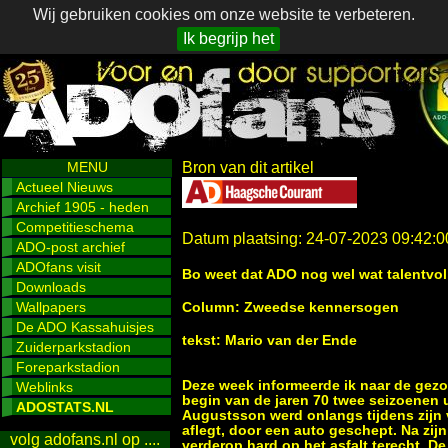
Wij gebruiken cookies om onze website te verbeteren.
Ik begrijp het
MENU
Bron van dit artikel
Actueel Nieuws
Archief 1905 - heden
Competitieschema
Datum plaatsing: 24-07-2023 09:42:0
ADO-post archief
ADOfans visit
Bo weet dat ADO nog wel wat talentvol
Downloads
Wallpapers
Column: Zweedse kennersogen
De ADO Kassahuisjes
tekst: Mario van der Ende
Zuiderparkstadion
Foreparkstadion
Deze week informeerde ik naar de gez
Weblinks
begin van de jaren 70 twee seizoenen 
ADOSTATS.NL
Augustsson werd onlangs tijdens zijn va
aflegt, door een auto geschept. Na zijn
volg adofans.nl op ....
verderop hard op het asfalt terecht. D