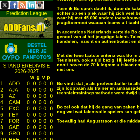
Toen ik Bo sprak dacht ik, door de kak
Prediction League
echter op een plek waar hij zich veel b
waar hij met 45.000 andere toeschouwe
jeugdtoernooi waaraan teams uit tach
In accentloos Nederlands vertelde Bo d
genoot van al het jeugdige talent. Tale
handelen, inzicht en authenticiteit e
Met die twee laatste criteria was Bo in 
Teunissen, ook altijd bezig. Hij leef
nooit boven de 70 kilogram uitslaan en
STAND EREDIVISIE
niet om.
2026-2027
w
g
v
p
1
ADO
0
0
0
0
0
Bo vindt dat je als profvoetballer te al
zijn loopbaan als trainer en ambassad
2
AJA
0
0
0
0
0
techniektrainingsmethode wereldwijd u
3
AZ
0
0
0
0
0
4
CAM
0
0
0
0
0
Bo zei ook dat hij de gang van zaken bi
5
EXC
0
0
0
0
0
nog wel wat talentvolle spelers kan ge
6
FEY
0
0
0
0
0
7
FOR
0
0
0
0
0
Toevallig had Augustsson er die midda
8
GAE
0
0
0
0
0
9
GRO
0
0
0
0
0
10
HEE
0
0
0
0
0