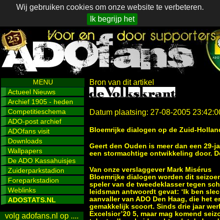
Wij gebruiken cookies om onze website te verbeteren.
Ik begrijp het
MENU
Bron van dit artikel
Actueel Nieuws
Archief 1905 - heden
Competitieschema
Datum plaatsing: 27-08-2005 23:42:0
ADO-post archief
Bloemrijke dialogen op de Zuid-Holla
ADOfans visit
Downloads
Geert den Ouden is meer dan een 29-jar
Wallpapers
een stormachtige ontwikkeling door. De
De ADO Kassahuisjes
Van onze verslaggever Mark Misérus
Zuiderparkstadion
Bloemrijke dialogen worden dit seizoe
Foreparkstadion
speler van de tweedeklasser tegen sche
Weblinks
leidsman antwoordt gevat: ‘Ik ben slech
aanvaller van ADO Den Haag, die het e
ADOSTATS.NL
gemakkelijk scoort. Sinds drie jaar wer
Excelsior’20 5, maar mag komend seizo
volg adofans.nl op ....