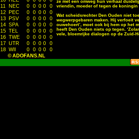
ze met een omweg hun verhaal duidelij
11
NEC
0
0
0
0
0
vriendin, moeder of tegen de koningin 
12
PEC
0
0
0
0
0
Wat scheidsrechter Den Ouden niet toe
13
PSV
0
0
0
0
0
wegwerpgebaren maken. Hij verfoeit ver
14
SPA
0
0
0
0
0
ouwehoert’, moet ook bij hem op het ma
heeft Den Ouden niets op tegen. ‘Zola
15
TEL
0
0
0
0
0
vele, bloemrijke dialogen op de Zuid-
16
TWE
0
0
0
0
0
17
UTR
0
0
0
0
0
18
WII
0
0
0
0
0
© ADOFANS.NL