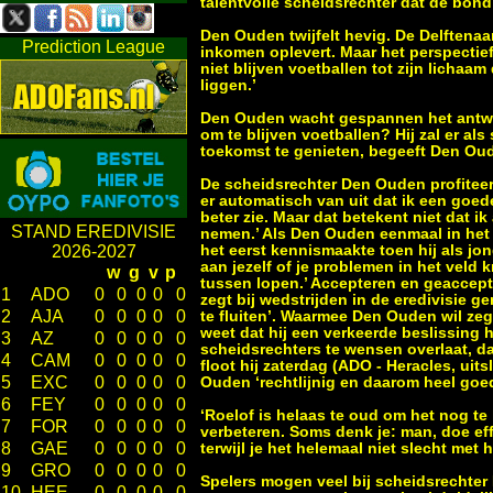
talentvolle scheidsrechter dat de bond
Den Ouden twijfelt hevig. De Delftenaa
Prediction League
inkomen oplevert. Maar het perspectie
niet blijven voetballen tot zijn lichaam 
liggen.’
Den Ouden wacht gespannen het antwoo
om te blijven voetballen? Hij zal er a
toekomst te genieten, begeeft Den Ou
De scheidsrechter Den Ouden profiteert
er automatisch van uit dat ik een goed
beter zie. Maar dat betekent niet dat i
STAND EREDIVISIE
nemen.’ Als Den Ouden eenmaal in het v
het eerst kennismaakte toen hij als jon
2026-2027
aan jezelf of je problemen in het veld 
w
g
v
p
tussen lopen.’ Accepteren en geaccept
1
ADO
0
0
0
0
0
zegt bij wedstrijden in de eredivisie 
2
AJA
0
0
0
0
0
te fluiten’. Waarmee Den Ouden wil zegg
weet dat hij een verkeerde beslissing
3
AZ
0
0
0
0
0
scheidsrechters te wensen overlaat, da
4
CAM
0
0
0
0
0
floot hij zaterdag (ADO - Heracles, uit
5
EXC
0
0
0
0
0
Ouden ‘rechtlijnig en daarom heel goed
6
FEY
0
0
0
0
0
‘Roelof is helaas te oud om het nog te
7
FOR
0
0
0
0
0
verbeteren. Soms denk je: man, doe effe
8
GAE
0
0
0
0
0
terwijl je het helemaal niet slecht met 
9
GRO
0
0
0
0
0
Spelers mogen veel bij scheidsrechter D
10
HEE
0
0
0
0
0