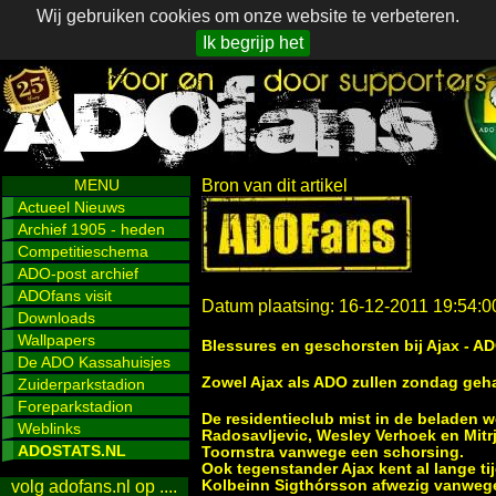
Wij gebruiken cookies om onze website te verbeteren.
Ik begrijp het
MENU
Bron van dit artikel
Actueel Nieuws
Archief 1905 - heden
Competitieschema
ADO-post archief
ADOfans visit
Datum plaatsing: 16-12-2011 19:54:0
Downloads
Wallpapers
Blessures en geschorsten bij Ajax - 
De ADO Kassahuisjes
Zowel Ajax als ADO zullen zondag geha
Zuiderparkstadion
Foreparkstadion
De residentieclub mist in de beladen w
Weblinks
Radosavljevic, Wesley Verhoek en Mit
ADOSTATS.NL
Toornstra vanwege een schorsing.
Ook tegenstander Ajax kent al lange ti
Kolbeinn Sigthórsson afwezig vanwege 
volg adofans.nl op ....