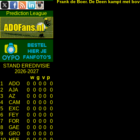
Frank de Boer. De Deen kampt met bo
Prediction League
STAND EREDIVISIE
2026-2027
w
g
v
p
1
ADO
0
0
0
0
0
2
AJA
0
0
0
0
0
3
AZ
0
0
0
0
0
4
CAM
0
0
0
0
0
5
EXC
0
0
0
0
0
6
FEY
0
0
0
0
0
7
FOR
0
0
0
0
0
8
GAE
0
0
0
0
0
9
GRO
0
0
0
0
0
10
HEE
0
0
0
0
0