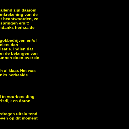
vallend zijn daarom
bankrekening van de
niet beantwoorden, zo
springen eruit:
Ondanks herhaalde
e gokbedrijven en/of
pelers dan
satie. Indien dat
van de belangen van
 kunnen doen over de
h al klaar. Het was
anks herhaalde
 in voorbereiding
elsdijk en Aaron
edragen uitsluitend
geven op dit moment