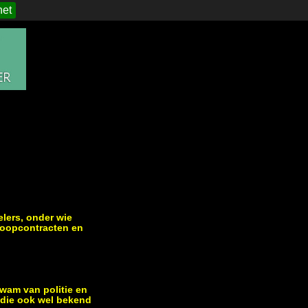
het
lers, onder wie
 koopcontracten en
kwam van politie en
, die ook wel bekend