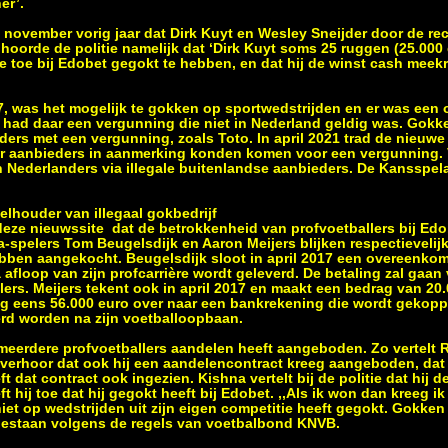
er’.
 november vorig jaar dat Dirk Kuyt en Wesley Sneijder door de rec
hoorde de politie namelijk dat ‘Dirk Kuyt soms 25 ruggen (25.000 
itie toe bij Edobet gegokt te hebben, en dat hij de winst cash meek
7, was het mogelijk te gokken op sportwedstrijden en er was een o
had daar een vergunning die niet in Nederland geldig was. Gokke
eders met een vergunning, zoals Toto. In april 2021 trad de nieuw
r aanbieders in aanmerking konden komen voor een vergunning. V
ederlanders via illegale buitenlandse aanbieders. De Kansspelaut
elhouder van illegaal gokbedrijf
 deze nieuwssite dat de betrokkenheid van profvoetballers bij Ed
a-spelers Tom Beugelsdijk en Aaron Meijers blijken respectievelij
bben aangekocht. Beugelsdijk sloot in april 2017 een overeenkom
 afloop van zijn profcarrière wordt geleverd. De betaling zal gaan 
ers. Meijers tekent ook in april 2017 en maakt een bedrag van 20
og eens 56.000 euro over naar een bankrekening die wordt gekop
rd worden na zijn voetballoopbaan.
 meerdere profvoetballers aandelen heeft aangeboden. Zo vertelt 
everhoor dat ook hij een aandelencontract kreeg aangeboden, dat
t dat contract ook ingezien. Kishna vertelt bij de politie dat hij
t hij toe dat hij gegokt heeft bij Edobet. ,,Als ik won dan kreeg i
j niet op wedstrijden uit zijn eigen competitie heeft gegokt. Gokke
egestaan volgens de regels van voetbalbond KNVB.