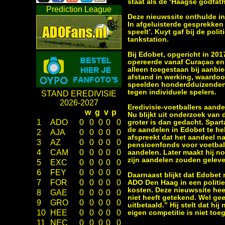
staat als de ‘Haagse godfath
Prediction League
Deze nieuwssite onthulde in
In afgeluisterde gesprekken 
speelt’. Kuyt gaf bij de pol
tankstation.
Bij Edobet, opgericht in 201
opereerde vanaf Curaçao en 
alleen toegestaan bij aanbi
afstand in werking, waardoo
speelden honderdduizenden N
tegen individuele spelers.
STAND EREDIVISIE
2026-2027
Eredivisie-voetballers aande
w
g
v
p
Nu blijkt uit onderzoek van
1
ADO
0
0
0
0
0
groter is dan gedacht. Spart
de aandelen in Edobet te he
2
AJA
0
0
0
0
0
afspreekt dat het aandeel na
3
AZ
0
0
0
0
0
pensioenfonds voor voetball
4
CAM
0
0
0
0
0
aandelen. Later maakt hij n
zijn aandelen zouden geleve
5
EXC
0
0
0
0
0
6
FEY
0
0
0
0
0
Daarnaast blijkt dat Edobet
7
FOR
0
0
0
0
0
ADO Den Haag in een politi
kosten. Deze nieuwssite heef
8
GAE
0
0
0
0
0
niet heeft getekend. Wel geef
9
GRO
0
0
0
0
0
uitbetaald.” Hij stelt dat hi
10
HEE
0
0
0
0
0
eigen competitie is niet to
11
NEC
0
0
0
0
0