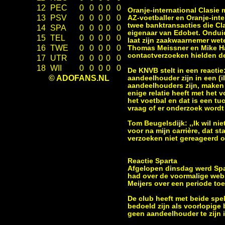
12
PEC
0
0
0
0
0
Oranje-international Clasie
13
PSV
0
0
0
0
0
AZ-voetballer en Oranje-int
twee banktransacties die Cla
14
SPA
0
0
0
0
0
eigenaar van Edobet. Onduidel
15
TEL
0
0
0
0
0
laat zijn zaakwaarnemer wet
16
TWE
0
0
0
0
0
Thomas Meissner en Mike Hav
contactverzoeken hielden de
17
UTR
0
0
0
0
0
18
WII
0
0
0
0
0
De KNVB stelt in een reactie:
© ADOFANS.NL
aandeelhouder zijn in een (i
aandeelhouders zijn, maken z
enige relatie heeft met het
het voetbal en dat is een t
vraag of er onderzoek wordt
Tom Beugelsdijk: ,,Ik wil ni
voor na mijn carrière, dat 
verzoeken niet gereageerd o
Reactie Sparta
Afgelopen dinsdag werd Spa
had over de voormalige webs
Meijers over een periode toe
De club heeft met beide spe
bedoeld zijn als voorlopige
geen aandeelhouder te zijn 