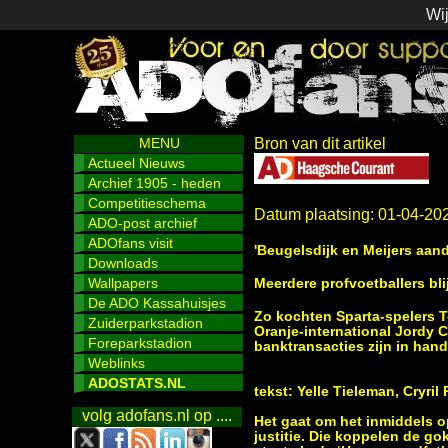
Wij
MENU
Bron van dit artikel
Actueel Nieuws
Archief 1905 - heden
Competitieschema
Datum plaatsing: 01-04-20
ADO-post archief
ADOfans visit
'Beugelsdijk en Meijers aand
Downloads
Wallpapers
Meerdere profvoetballers blij
De ADO Kassahuisjes
Zo kochten Sparta-spelers T
Zuiderparkstadion
Oranje-international Jordy 
Foreparkstadion
banktransacties zijn in hand
Weblinks
ADOSTATS.NL
tekst: Yelle Tieleman, Cryri
volg adofans.nl op ....
Het gaat om het inmiddels o
justitie. Die koppelen de go