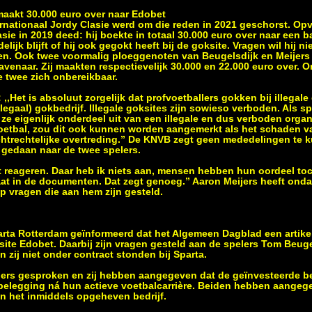
 maakt 30.000 euro over naar Edobet
ernationaal Jordy Clasie werd om die reden in 2021 geschorst. Op
sie in 2019 deed: hij boekte in totaal 30.000 euro over naar een 
ijk blijft of hij ook gegokt heeft bij de goksite. Vragen wil hij 
en. Ook twee voormalig ploeggenoten van Beugelsdijk en Meijers 
enaar. Zij maakten respectievelijk 30.000 en 22.000 euro over. 
 twee zich onbereikbaar.
 ,,Het is absoluut zorgelijk dat profvoetballers gokken bij illegal
llegaal) gokbedrijf. Illegale goksites zijn sowieso verboden. Als s
e eigenlijk onderdeel uit van een illegale en dus verboden organi
 voetbal, zou dit ook kunnen worden aangemerkt als het schaden 
uchtrechtelijke overtreding.” De KNVB zegt geen mededelingen te
 gedaan naar de twee spelers.
et reageren. Daar heb ik niets aan, mensen hebben hun oordeel toc
staat in de documenten. Dat zegt genoeg.” Aaron Meijers heeft ond
p vragen die aan hem zijn gesteld.
rta Rotterdam geïnformeerd dat het Algemeen Dagblad een artikel
ite Edobet. Daarbij zijn vragen gesteld aan de spelers Tom Beug
n zij niet onder contract stonden bij Sparta.
lers gesproken en zij hebben aangegeven dat de geïnvesteerde b
 belegging ná hun actieve voetbalcarrière. Beiden hebben aange
in het inmiddels opgeheven bedrijf.