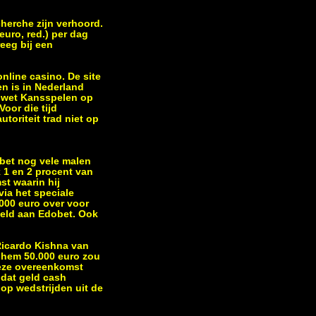
herche zijn verhoord.
euro, red.) per dag
reeg bij een
nline casino. De site
n is in Nederland
e wet Kansspelen op
oor die tijd
oriteit trad niet op
obet nog vele malen
k 1 en 2 procent van
st waarin hij
via het speciale
.000 euro over voor
peld aan Edobet. Ook
Ricardo Kishna van
 hem 50.000 euro zou
 deze overeenkomst
k dat geld cash
n op wedstrijden uit de