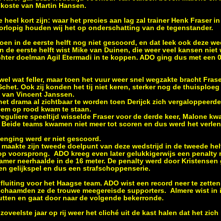
 koste van Martin Hansen.
heel kort zijn: waar het precies aan lag zal trainer Henk Fraser i
rlopig houden wij het op onderschatting van de tegenstander.
en in de eerste helft nog niet gescoord, en dat leek ook deze we
n de eerste helft wist Mike van Duinen, die weer veel kansen niet 
chter doelman Agil Etermadi in te koppen. ADO ging dus met een 
el wat feller, maar toen het vuur weer snel wegzakte bracht Fra
chet. Ook zij konden het tij niet keren, sterker nog de thuisploeg
 van Vincent Janssen.
 het drama al zichtbaar te worden toen Derijck zich vergaloppeer
hem op rood kwam te staan.
reguliere speeltijd wisselde Fraser voor de derde keer, Malone kw
g. Beide teams kwamen niet meer tot scoren en dus werd het verle
rlenging werd er niet gescoord.
maakte zijn tweede doelpunt van deze wedstrijd in de tweede hel
p voorsprong. ADO kreeg even later gelukkigerwijs een penalty
ramer neerhaalde in de 16 meter. De penalty werd door Kristense
en gelijkspel en dus een strafschoppenserie.
fluiting voor het Haagse team. ADO wist een record neer te zette
schaamden ze de trouwe meegereisde supporters. Almere wist in i
utten en gaat door naar de volgende bekerronde.
veelste jaar op rij weer het cliché uit de kast halen dat het zich