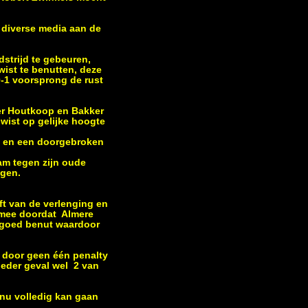
n diverse media aan de
dstrijd te gebeuren,
wist te benutten, deze
0-1 voorsprong de rust
ser Houtkoop en Bakker
 wist op gelijke hoogte
de en een doorgebroken
am tegen zijn oude
ngen.
ft van de verlenging en
 mee doordat Almere
n goed benut waardoor
n door geen één penalty
eder geval wel 2 van
 nu volledig kan gaan