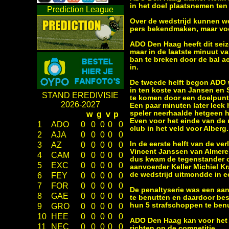
in het doel plaatsnemen ten
Prediction League
Over de wedstrijd kunnen we 
pers bekendmaken, maar voo
ADO Den Haag heeft dit seizo
maar in de laatste minuut va
ban te breken door de bal a
in.
De tweede helft begon ADO w
in ten koste van Jansen en S
STAND EREDIVISIE
te komen door een doelpunt
2026-2027
Een paar minuten later leek
speler neerhaalde hetgeen 
w
g
v
p
Even voor het einde van de 
1
ADO
0
0
0
0
0
club in het veld voor Alber
2
AJA
0
0
0
0
0
In de eerste helft van de ve
3
AZ
0
0
0
0
0
Vincent Janssen van Almere 
4
CAM
0
0
0
0
0
dus kwam de tegenstander o
5
EXC
0
0
0
0
0
aanvoerder Keller Michiel K
de wedstrijd uitmondde in e
6
FEY
0
0
0
0
0
7
FOR
0
0
0
0
0
De penaltyserie was een aan
8
GAE
0
0
0
0
0
te benutten en daardoor be
hun 5 strafschoppen te ben
9
GRO
0
0
0
0
0
10
HEE
0
0
0
0
0
ADO Den Haag kan voor het zo
11
NEC
0
0
0
0
0
richten op de competitie.