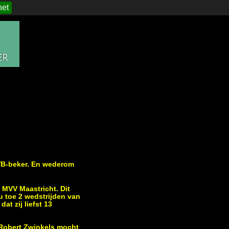
het
NVB-beker. En wederom
 MVV Maastricht. Dit
u toe 2 wedstrijden van
at zij liefst 13
 Robert Zwinkels mocht