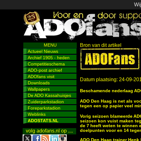
Wij
MENU
Bron van dit artikel
Actueel Nieuws
Archief 1905 - heden
Competitieschema
ADO-post archief
ADOfans visit
Datum plaatsing: 24-09-20
Downloads
Wallpapers
Beschamende nederlaag ADO 
De ADO Kassahuisjes
ADO Den Haag is net als vo
Zuiderparkstadion
tegen een op papier veel mi
Foreparkstadion
Weblinks
Vorig seizoen blameerde ADO
ADOSTATS.NL
seizoen kon vuist maken teg
de 7 heeft weten te winnen e
doelpunten voor en 14 tege
volg adofans.nl op ....
ADO Den Haag trainer Henk 