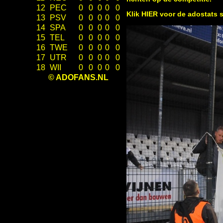
12
PEC
0
0
0
0
0
Klik
HIER
voor de adostats s
13
PSV
0
0
0
0
0
14
SPA
0
0
0
0
0
15
TEL
0
0
0
0
0
16
TWE
0
0
0
0
0
17
UTR
0
0
0
0
0
18
WII
0
0
0
0
0
© ADOFANS.NL