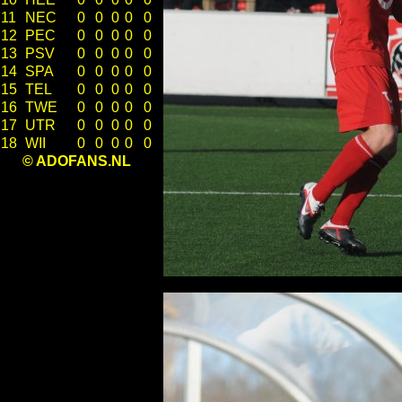
11
NEC
0
0
0
0
0
12
PEC
0
0
0
0
0
13
PSV
0
0
0
0
0
14
SPA
0
0
0
0
0
15
TEL
0
0
0
0
0
16
TWE
0
0
0
0
0
17
UTR
0
0
0
0
0
18
WII
0
0
0
0
0
© ADOFANS.NL