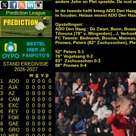
andere John en Plet speelde. De rust w
In de tweede helft kreeg ADO Den Haa
Prediction League
te houden. Helaas moest ADO Den Haag
Opstellingen:
ADO Den Haag : De Zwart, Boon, Buwal
Tihouna (78" v. Wingerden) , J, Verho
FC Twente: Bednarek, Bouma, Mannes, 
Promes, Peters (82" Zschusschen), Pl
52" Peters 0-1
76" Vogelsang 0-2
83" Zschusschen 0-3
STAND EREDIVISIE
88" Promes 0-4
2026-2027
w
g
v
p
1
ADO
0
0
0
0
0
2
AJA
0
0
0
0
0
3
AZ
0
0
0
0
0
4
CAM
0
0
0
0
0
5
EXC
0
0
0
0
0
6
FEY
0
0
0
0
0
7
FOR
0
0
0
0
0
8
GAE
0
0
0
0
0
9
GRO
0
0
0
0
0
10
HEE
0
0
0
0
0