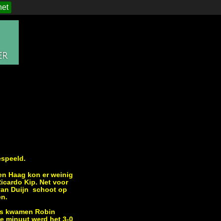
het
espeeld.
en Haag kon er weinig
icardo Kip. Net voor
 van Duijn schoot op
en.
aats kwamen Robin
7e minuut werd het 3-0