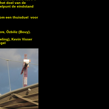
 het doel van de
doelpunt de eindstand
 om een thuisduel voor
re, Özbiliz (Bouy).
eling), Kevin Visser
ogel