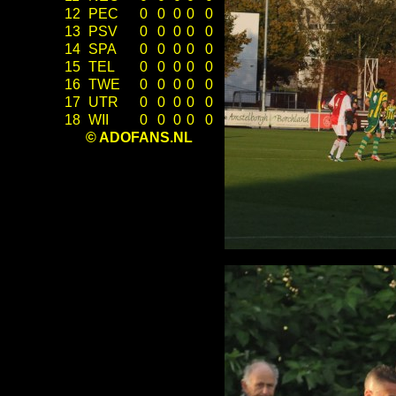
12
PEC
0
0
0
0
0
13
PSV
0
0
0
0
0
14
SPA
0
0
0
0
0
15
TEL
0
0
0
0
0
16
TWE
0
0
0
0
0
17
UTR
0
0
0
0
0
18
WII
0
0
0
0
0
© ADOFANS.NL