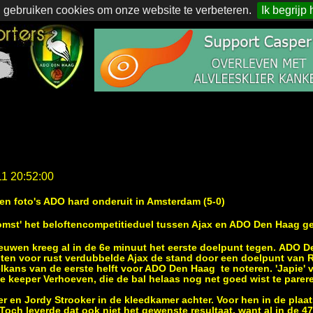
 gebruiken cookies om onze website te verbeteren.
Ik begrijp 
11 20:52:00
 en foto's ADO hard onderuit in Amsterdam (5-0)
mst' het beloftencompetitieduel tussen Ajax en ADO Den Haag g
euwen kreeg al in de 6e minuut het eerste doelpunt tegen. ADO D
uten voor rust verdubbelde Ajax de stand door een doelpunt van R
elkans van de eerste helft voor ADO Den Haag te noteren. 'Japie'
 keeper Verhoeven, die de bal helaas nog net goed wist te parer
ser en Jordy Strooker in de kleedkamer achter. Voor hen in de pl
Toch leverde dat ook niet het gewenste resultaat, want al in de 4