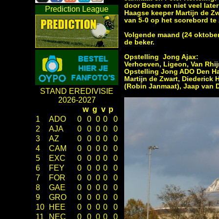
door Boere en niet veel late
Prediction League
Haagse keeper Martijn de Zwa
van 5-0 op het scorebord te 
Volgende maand (24 oktober
de beker.
Opstelling Jong Ajax:
Verhoeven, Ligeon, Van Rhijn
Opstelling Jong ADO Den H
Martijn de Zwart, Diederick 
(Robin Janmaat), Jaap van D
STAND EREDIVISIE
2026-2027
w
g
v
p
1
ADO
0
0
0
0
0
2
AJA
0
0
0
0
0
3
AZ
0
0
0
0
0
4
CAM
0
0
0
0
0
5
EXC
0
0
0
0
0
6
FEY
0
0
0
0
0
7
FOR
0
0
0
0
0
8
GAE
0
0
0
0
0
9
GRO
0
0
0
0
0
10
HEE
0
0
0
0
0
11
NEC
0
0
0
0
0