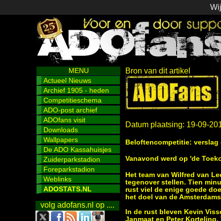
Wij
MENU
Bron van dit artikel
Actueel Nieuws
Archief 1905 - heden
Competitieschema
ADO-post archief
ADOfans visit
Datum plaatsing: 19-09-20
Downloads
Wallpapers
Beloftencompetitie: verslag
De ADO Kassahuisjes
Vanavond werd op 'de Toeko
Zuiderparkstadion
Foreparkstadion
Het team van Wilfred van Le
Weblinks
tegenover stellen. Tien min
ADOSTATS.NL
rust viel de enige goede do
het doel van de Amsterdamse
volg adofans.nl op ....
In de rust bleven Kevin Vis
Janmaat en Peter Korteling. 