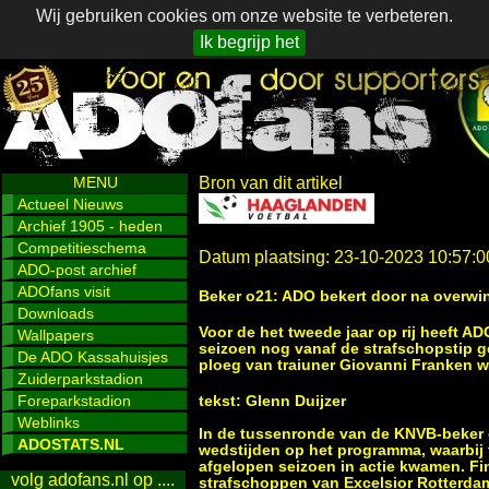
Wij gebruiken cookies om onze website te verbeteren.
Ik begrijp het
MENU
Bron van dit artikel
Actueel Nieuws
Archief 1905 - heden
Competitieschema
Datum plaatsing: 23-10-2023 10:57:0
ADO-post archief
ADOfans visit
Beker o21: ADO bekert door na overw
Downloads
Voor de het tweede jaar op rij heeft 
Wallpapers
seizoen nog vanaf de strafschopstip g
De ADO Kassahuisjes
ploeg van traiuner Giovanni Franken w
Zuiderparkstadion
Foreparkstadion
tekst: Glenn Duijzer
Weblinks
In de tussenronde van de KNVB-beker 
ADOSTATS.NL
wedstijden op het programma, waarbij to
afgelopen seizoen in actie kwamen. F
volg adofans.nl op ....
strafschoppen van Excelsior Rotterda