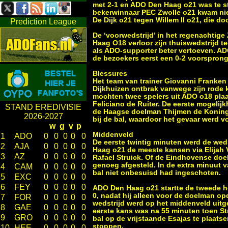
met 2-1 en ADO Den Haag o21 was te s
bekerwinnaar PEC Zwolle o21 kwam niet
De Dijk o21 tegen Willem II o21, die 
Prediction League
De ‘voorwedstrijd’ in het regenachtig
Haag O18 verloor zijn thuiswedstrijd t
als ADO-supporter beter vertoeven. A
de bezoekers eerst een 0-2 voorspro
Blessures
Het team van trainer Giovanni Franken
Dijkhuizen ontbrak vanwege zijn rode
mochten twee spelers uit ADO o18 pla
Feliciano de Ruiter. De eerste mogelij
STAND EREDIVISIE
de Haagse doelman Thijmen de Koning 
2026-2027
bij de bal, waardoor het gevaar werd 
w
g
v
p
Middenveld
1
ADO
0
0
0
0
0
De eerste twintig minuten werd de wed
2
AJA
0
0
0
0
0
Haag o21 de meeste kansen via Elijah V
3
AZ
0
0
0
0
0
Rafael Struick. Of de Eindhovense doel
genoeg afgesteld. In de extra minuut v
4
CAM
0
0
0
0
0
bal niet onbesuisd had ingeschoten.
5
EXC
0
0
0
0
0
6
FEY
0
0
0
0
0
ADO Den Haag o21 startte de tweede he
0, nadat hij alleen voor de doelman op
7
FOR
0
0
0
0
0
wedstrijd werd op het middenveld uitg
8
GAE
0
0
0
0
0
eerste kans was na 55 minuten toen Str
9
GRO
0
0
0
0
0
bal op de vrijstaande Esajas te plaatse
stoppen.
10
HEE
0
0
0
0
0