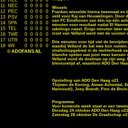
11
NEC
0
0
0
0
0
Wissels
12
PEC
0
0
0
0
0
Franken wisselde hierna tweemaal en 
veld voor Kaj van Houwelingen. Door d
13
PSV
0
0
0
0
0
van FC Eindhoven van één-op-één acht
14
SPA
0
0
0
0
0
minuten voor resultaat nadat El Hanno
15
TEL
0
0
0
0
0
rakelings naast. Enige minuten later wa
inzet van Velland werd met de vuisten
16
TWE
0
0
0
0
0
17
UTR
0
0
0
0
0
Drie minuten voor tijd viel de bevrijde
18
WII
0
0
0
0
0
waarbij Velland de bal mee kon nemen. 
strafschopgebied in de rechterhoek van
© ADOFANS.NL
blanche spelen wat juist meer kansen 
Velland vond de doelman op zijn weg.
blessuretijd af, waardoor ADO Den Haa
Opstelling van ADO Den Haag o21
Thijmen de Koning, Aiman Achemlal, E
Hannoudi), Joey Brandt, Finn de Bruin,
Programma
Voor komende week staat er een tweet
Dinsdag 24 oktober ADO Den Haag o21 –
Zaterdag 28 oktober De Graafschap o2