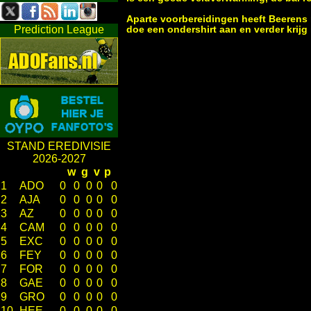
Aparte voorbereidingen heeft Beerens n
Prediction League
doe een ondershirt aan en verder krijg
STAND EREDIVISIE
2026-2027
w
g
v
p
1
ADO
0
0
0
0
0
2
AJA
0
0
0
0
0
3
AZ
0
0
0
0
0
4
CAM
0
0
0
0
0
5
EXC
0
0
0
0
0
6
FEY
0
0
0
0
0
7
FOR
0
0
0
0
0
8
GAE
0
0
0
0
0
9
GRO
0
0
0
0
0
10
HEE
0
0
0
0
0