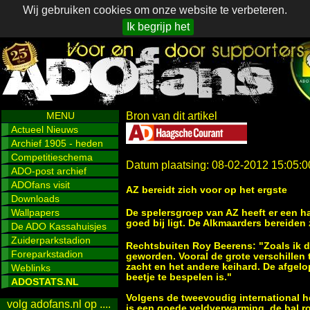
Wij gebruiken cookies om onze website te verbeteren.
Ik begrijp het
MENU
Bron van dit artikel
Actueel Nieuws
Archief 1905 - heden
Competitieschema
Datum plaatsing: 08-02-2012 15:05:0
ADO-post archief
ADOfans visit
AZ bereidt zich voor op het ergste
Downloads
Wallpapers
De spelersgroep van AZ heeft er een h
goed bij ligt. De Alkmaarders bereiden 
De ADO Kassahuisjes
Zuiderparkstadion
Rechtsbuiten Roy Beerens: "Zoals ik da
Foreparkstadion
geworden. Vooral de grote verschillen 
zacht en het andere keihard. De afgel
Weblinks
beetje te bespelen is."
ADOSTATS.NL
Volgens de tweevoudig international he
volg adofans.nl op ....
is een goede veldverwarming, de bal ro