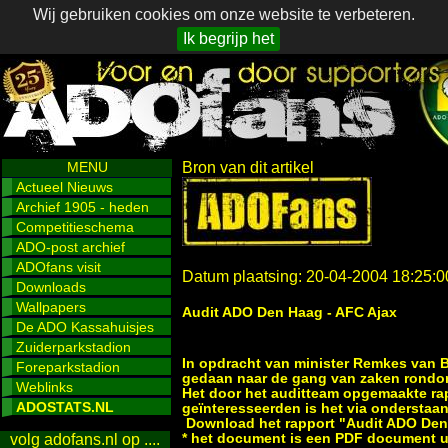
Wij gebruiken cookies om onze website te verbeteren.
Ik begrijp het
MENU
Bron van dit artikel
Actueel Nieuws
Archief 1905 - heden
Competitieschema
ADO-post archief
ADOfans visit
Datum plaatsing: 20-04-2004 18:25:0
Downloads
Wallpapers
Audit ADO Den Haag - AFC Ajax
De ADO Kassahuisjes
Zuiderparkstadion
In opdracht van minister Remkes van 
Foreparkstadion
gedaan naar de gang van zaken rondom
Weblinks
Het door het auditteam opgemaakte rap
ADOSTATS.NL
geïnteresseerden is het via onderstaa
Download het rapport "Audit ADO Den 
* het document is een PDF document u
volg adofans.nl op ....