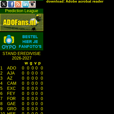
download: Adobe acrobat reader
Prediction League
STAND EREDIVISIE
2026-2027
w
g
v
p
1
ADO
0
0
0
0
0
2
AJA
0
0
0
0
0
3
AZ
0
0
0
0
0
4
CAM
0
0
0
0
0
5
EXC
0
0
0
0
0
6
FEY
0
0
0
0
0
7
FOR
0
0
0
0
0
8
GAE
0
0
0
0
0
9
GRO
0
0
0
0
0
10
HEE
0
0
0
0
0