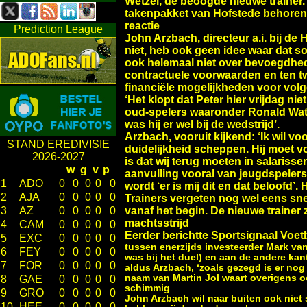
Wetzel, de beoogde nieuwe trainer.
takenpakket van Hofstede behoren
reactie
Prediction League
John Arzbach, directeur a.i. bij de H
niet, heb ook geen idee waar dat s
ook helemaal niet over bevoegdhed
contractuele voorwaarden en ten t
financiële mogelijkheden voor volg
‘Het klopt dat Peter hier vrijdag ni
oud-spelers waaronder Ronald Wate
was hij er wel bij de wedstrijd’.
Arzbach, vooruit kijkend: ‘Ik wil 
STAND EREDIVISIE
duidelijkheid scheppen. Hij moet vo
2026-2027
is dat wij terug moeten in salariss
w
g
v
p
aanvulling vooral van jeugdspelers
1
ADO
0
0
0
0
0
wordt ‘er is mij dit en dat beloofd’. 
2
AJA
0
0
0
0
0
Trainers vergeten nog wel eens sne
vanaf het begin. De nieuwe traine
3
AZ
0
0
0
0
0
machtsstrijd
4
CAM
0
0
0
0
0
Eerder berichtte Sportsignaal Voet
5
EXC
0
0
0
0
0
tussen enerzijds investeerder Mark va
6
FEY
0
0
0
0
0
was bij het duel) en aan de andere kan
7
FOR
0
0
0
0
0
aldus Arzbach, ‘zoals gezegd is er no
naam van Martin Jol waart overigens o
8
GAE
0
0
0
0
0
schimmig
9
GRO
0
0
0
0
0
John Arzbach wil naar buiten ook niet 
10
HEE
0
0
0
0
0