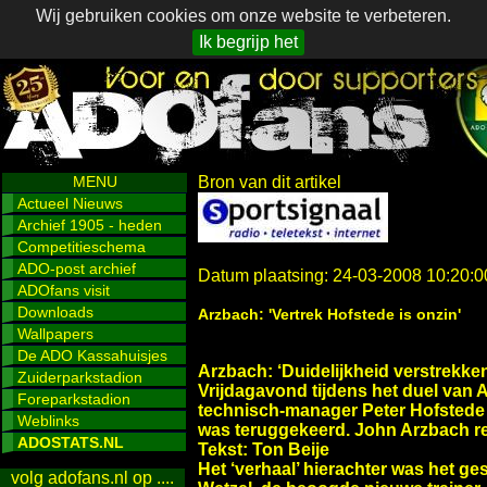
Wij gebruiken cookies om onze website te verbeteren.
Ik begrijp het
MENU
Bron van dit artikel
Actueel Nieuws
Archief 1905 - heden
Competitieschema
ADO-post archief
Datum plaatsing: 24-03-2008 10:20:0
ADOfans visit
Downloads
Arzbach: 'Vertrek Hofstede is onzin'
Wallpapers
De ADO Kassahuisjes
Arzbach: ‘Duidelijkheid verstrekke
Zuiderparkstadion
Vrijdagavond tijdens het duel van
Foreparkstadion
technisch-manager Peter Hofstede 
Weblinks
was teruggekeerd. John Arzbach re
ADOSTATS.NL
Tekst: Ton Beije
Het ‘verhaal’ hierachter was het 
volg adofans.nl op ....