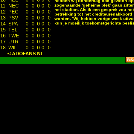
hebben wij donderdag ook gewoon op h
zogenaamde ‘geheime plek’ gaan zitten
11
NEC
0
0
0
0
0
het stadion. Als ik een gesprek zou h
12
PEC
0
0
0
0
0
betrekking tot het crediteurenakkoord 
13
PSV
0
0
0
0
0
worden. ‘Wij hebben vorige week uitvoe
kun je moeilijk toekomstgerichte besl
14
SPA
0
0
0
0
0
15
TEL
0
0
0
0
0
16
TWE
0
0
0
0
0
17
UTR
0
0
0
0
0
18
WII
0
0
0
0
0
© ADOFANS.NL