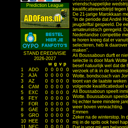
vriendschappelijke wedstri
Prediction League
kwalificatiewedstrijd tegen
De 21-jarige Marokkaan met
"In de periode dat André 
jeugdelftal gespeeld. De ee
amateuristisch geregeld. D
Nederlandse competitie mee
te horen kreeg dat er vanu
selecteren, heb ik daarover
maken".
STAND EREDIVISIE
Ali Boussaboun durft er niet
2026-2027
selectie is door Mark Wott
w
g
v
p
besef natuurlijk wel dat de
1
ADO
0
0
0
0
0
verzoek of ik in de toekoms
2
AJA
0
0
0
0
0
Wotte, bondscoach van Jong
toont van de laatste weken 
3
AZ
0
0
0
0
0
volgende kwalificatieduel 
4
CAM
0
0
0
0
0
Ali Boussaboun speelt inmid
5
EXC
0
0
0
0
0
Wotte. Boussaboun speelde
6
FEY
0
0
0
0
0
hij echter twee mindere jar
7
FOR
0
0
0
0
0
weer boven verwachting.
8
GAE
0
0
0
0
0
Emmen
9
GRO
0
0
0
0
0
Zeker na de winterstop. In d
10
HEE
0
0
0
0
0
mij in de spits ook heel hap
11
NEC
0
0
0
0
0
Dat is voor mij erg belangr