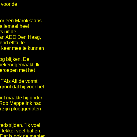
 voor de
voor een Marokkaans
 allemaal heel
s uit de
r van ADO Den Haag,
nd elftal te
en keer mee te kunnen
nog blijken. De
 bekendgemaakt. Ik
geroepen met het
'Als Ali de vormt
root dat hij voor het
uut maakte hij onder
n Rob Meppelink had
n zijn ploeggenoten
edstrijden. "Ik voel
 lekker veel ballen.
 Dat is ook de manier