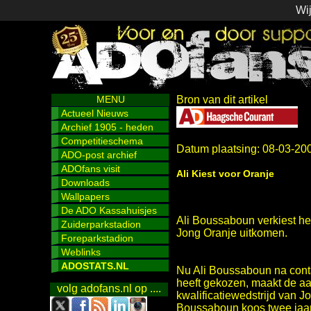
Wij
MENU
Bron van dit artikel
Actueel Nieuws
Archief 1905 - heden
Competitieschema
Datum plaatsing: 08-03-20
ADO-post archief
ADOfans visit
Ali Kiest voor Oranje
Downloads
Wallpapers
De ADO Kassahuisjes
Ali Boussaboun verkiest h
Zuiderparkstadion
Jong Oranje uitkomen.
Foreparkstadion
Weblinks
ADOSTATS.NL
Nu Ali Boussaboun na conta
heeft gekozen, maakt de a
volg adofans.nl op ....
kwalificatiewedstrijd van J
Boussaboun koos twee jaar 