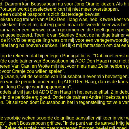
jd. Daarom kan Boussaboun nu voor Jong Oranje kiezen. Als hij
 Portugal wordt geselecteerd kan hij niet meer overstappen.
 een dubbel paspoort is zich dat terdege bewust.
Hoekstra nog trainer van ADO Den Haag was, heb ik twee keer 
rste keer beviel mij dat erg goed, maar de tweede keer was het
aarna is er een nieuwe coach gekomen en die heeft geen speler
r geselecteerd. Toen ik van Stanley Brard, de huidige traine
it de KNVB belangstelling was om mij voor een vertegenwoordige
 niet lang na hoeven denken. Het lijkt mij fantastisch om dat e
 op te rekenen dat hij er tegen Portugal bij is. '"Dat moet eerst 
e (de oude trainer van Boussaboun bij ADO Den Haag) nog niet
 heren Van Gaal en Wotte mij niet voor niets naar Zeist hebben 
t voor Oranje zou willen spelen".
 Oranje, wil de selectie van Boussaboun evenmin bevestigen. "
en van de periode onder mij bij ADO Den Haag, dan is de kans g
van Jong Oranje wordt opgeroepen".
dels al vijf jaar bij ADO Den Haag in het eerste elftal. Zijn deb
 in die periode erg goed. Onder de trainers André Hoekstra e
en. Dit seizoen doet Boussaboun het in tegenstelling tot vele va
e voorbije weken scoorde de grillige aanvaller vijf keer in vier w
py", geeft Boussaboun grif toe. "In de punt van de aanval krijg je
ijk. Zeker de tactiek van zaterdag tegen Emmen beviel mij goed.