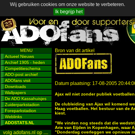
Wij gebruiken cookies om onze website te verbeteren.
Ik begrijp het
MENU
Bron van dit artikel
Actueel Nieuws
Archief 1905 - heden
Competitieschema
ADO-post archief
ADOfans visit
Datum plaatsing: 17-08-2005 20:44:0
Downloads
Wallpapers
Ajax wil niet zonder publiek voetballen
De ADO Kassahuisjes
De clubleiding van Ajax wil komend we
Zuiderparkstadion
Haag voetballen. Het bestuur van de 
Foreparkstadion
kiest.
Weblinks
ADOSTATS.NL
"We vinden nog steeds dat die wedstri
Arie van Eijden in Kopenhagen, waar
"Donderdag overleggen we opnieuw met
volg adofans.nl op ....