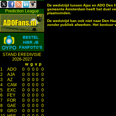
De wedstrijd tussen Ajax en ADO Den 
gemeente Amsterdam heeft het duel v
Prediction League
plaatsvinden.
De wedstrijd kan ook niet naar Den Haa
zonder publiek afwerken. Het bestuur v
STAND EREDIVISIE
2026-2027
w
g
v
p
1
ADO
0
0
0
0
0
2
AJA
0
0
0
0
0
3
AZ
0
0
0
0
0
4
CAM
0
0
0
0
0
5
EXC
0
0
0
0
0
6
FEY
0
0
0
0
0
7
FOR
0
0
0
0
0
8
GAE
0
0
0
0
0
9
GRO
0
0
0
0
0
10
HEE
0
0
0
0
0