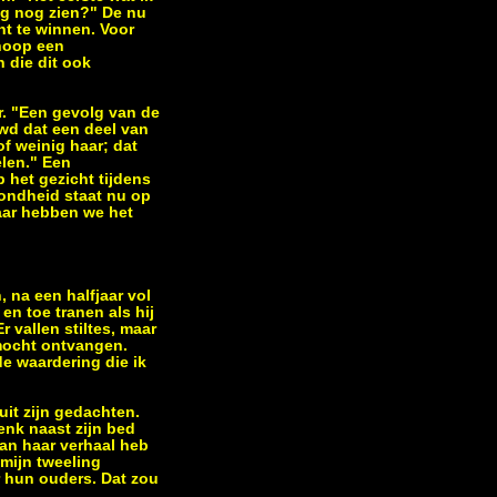
ng nog zien?" De nu
ht te winnen. Voor
 hoop een
n die dit ook
ar. "Een gevolg van de
wd dat een deel van
of weinig haar; dat
len." Een
 het gezicht tijdens
zondheid staat nu op
waar hebben we het
, na een halfjaar vol
n toe tranen als hij
Er vallen stiltes, maar
 mocht ontvangen.
de waardering die ik
uit zijn gedachten.
enk naast zijn bed
an haar verhaal heb
 mijn tweeling
r hun ouders. Dat zou