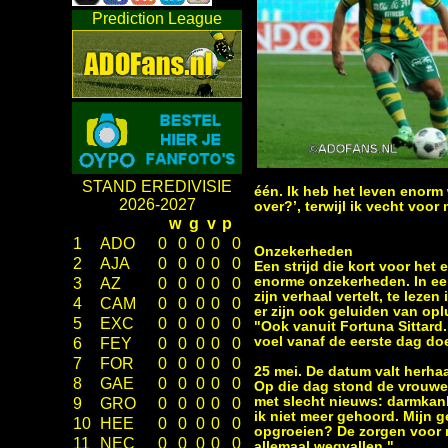
Prediction League
STAND EREDIVISIE
één. Ik heb het leven enorm
2026-2027
over?’, terwijl ik vecht voor 
w
g
v
p
1
ADO
0
0
0
0
0
Onzekerheden
2
AJA
0
0
0
0
0
Een strijd die kort voor het 
enorme onzekerheden. In een
3
AZ
0
0
0
0
0
zijn verhaal vertelt, te leze
4
CAM
0
0
0
0
0
er zijn ook geluiden van opl
5
EXC
0
0
0
0
0
"Ook vanuit Fortuna Sittard.
voel vanaf de eerste dag d
6
FEY
0
0
0
0
0
7
FOR
0
0
0
0
0
25 mei. De datum valt herhaa
8
GAE
0
0
0
0
0
Op die dag stond de vrouwel
met slecht nieuws: darmkank
9
GRO
0
0
0
0
0
ik niet meer gehoord. Mijn g
10
HEE
0
0
0
0
0
opgroeien? De zorgen voor m
11
NEC
0
0
0
0
0
allemaal wegvallen."