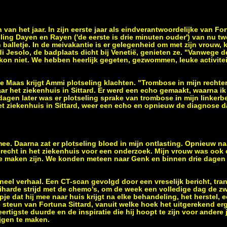
 van het jaar. In zijn eerste jaar als eindverantwoordelijke van Fo
ling Dayen en Rayen ('de eerste is drie minuten ouder') van nu twe
 balletje. In de meivakantie is er gelegenheid om met zijn vrouw, 
o di Jesolo, de badplaats dicht bij Venetië, genieten ze. "Vanwege d
r kon niet. We hebben heerlijk gegeten, gezwommen, leuke activit
e Maas krijgt Ammi plotseling klachten. "Trombose in mijn rechte
r het ziekenhuis in Sittard. Er werd een echo gemaakt, waarna ik
 dagen later was er plotseling sprake van trombose in mijn linkerbe
het ziekenhuis in Sittard, weer een echo en opnieuw de diagnose 
e. Daarna zat er plotseling bloed in mijn ontlasting. Opnieuw naa
erecht in het ziekenhuis voor een onderzoek. Mijn vrouw was ook 
 te maken zijn. We konden meteen naar Genk en binnen drie dagen
eel verhaal. Een CT-scan gevolgd door een vreselijk bericht, tran
eiharde strijd met de chemo's, om de week een volledige dag de zw
je dat hij mee naar huis krijgt na elke behandeling, het herstel, e
steun van Fortuna Sittard, vanuit welke hoek het uitgerekend erg s
veertigste duurde en de inspiratie die hij hoopt te zijn voor ander
ijgen te maken.