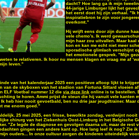
dacht? Hoe lang ga ik mijn tweeli
44-jarige Limburger lijkt het gevec
het eerst doet hij zijn verhaal. "Ik
inspiratiebron te zijn voor jongere
overkomt."
Hij wrijft eens door zijn dunne ha
vele chemo’s. Ik werd gewaarschu
mijn haar zou uitvallen. Maar kaal 
kon en kan me echt niet meer sche
sporadische glimlach verschijnt op
het emotionele gesprek. "Mijn ge
 weten te relativeren. Ik hoor nu mensen klagen en vraag me af ‘
mijn leven."
einde van het kalenderjaar 2025 een positieve afloop lijkt te krijgen
 van de skyboxen van het stadion van Fortuna Sittard vloeien af e
n in ELF Voetbal nummer 12 die
via deze link
online is te bestellen. 
uchting te horen. Ammi prijst de steun die hij vanuit vele kanten
 Ik heb hier nooit gevoetbald, ben nu drie jaar jeugdtrainer. Maar 
oet me enorm goed."
ldelijk. 25 mei 2025, een frisse, bewolkte zondag, verdwijnt nooit 
ijke chirurg van het Ziekenhuis Oost-Limburg in het Belgische G
er. "Ze legde de diagnose en gevolgen daarna uit, maar de rest v
edachten gingen een andere kant op. Hoe lang leef ik nog? Zie ik
ijn ouders... In onze cultuur zorgen de kinderen uiteindelijk voo