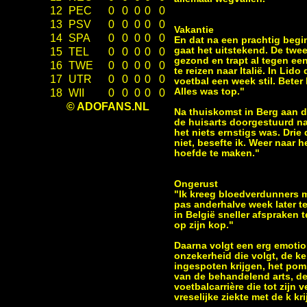
12
PEC
0
0
0
0
0
13
PSV
0
0
0
0
0
Vakantie
14
SPA
0
0
0
0
0
En dat na een prachtig begin
gaat het uitstekend. De twee
15
TEL
0
0
0
0
0
gezond en trapt al tegen een
16
TWE
0
0
0
0
0
te reizen naar Italië. In Lid
17
UTR
0
0
0
0
0
voetbal een week stil. Bete
Alles was top."
18
WII
0
0
0
0
0
© ADOFANS.NL
Na thuiskomst in Berg aan d
de huisarts doorgestuurd naa
het niets ernstigs was. Drie
niet, besefte ik. Weer naar 
hoefde te maken."
Ongerust
"Ik kreeg bloedverdunners me
pas anderhalve week later t
in België sneller afspraken
op zijn kop."
Daarna volgt een erg emotion
onzekerheid die volgt, de k
ingespoten krijgen, het pomp
van de behandelend arts, de 
voetbalcarrière die tot zijn 
vreselijke ziekte met de k kr