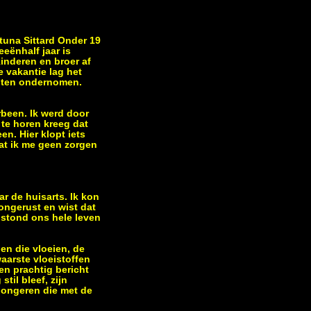
rtuna Sittard Onder 19
eënhalf jaar is
kinderen en broer af
e vakantie lag het
eiten ondernomen.
rbeen. Ik werd door
 te horen kreeg dat
en. Hier klopt iets
dat ik me geen zorgen
r de huisarts. Ik kon
ongerust en wist dat
 stond ons hele leven
en die vloeien, de
aarste vloeistoffen
en prachtig bericht
til bleef, zijn
e jongeren die met de