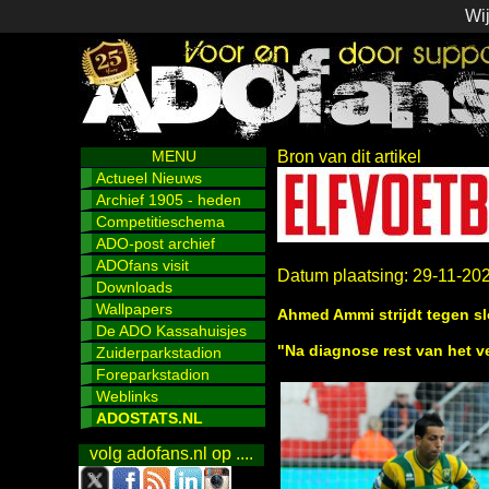
Wij
MENU
Bron van dit artikel
Actueel Nieuws
Archief 1905 - heden
Competitieschema
ADO-post archief
ADOfans visit
Datum plaatsing: 29-11-20
Downloads
Wallpapers
Ahmed Ammi strijdt tegen s
De ADO Kassahuisjes
"Na diagnose rest van het v
Zuiderparkstadion
Foreparkstadion
Weblinks
ADOSTATS.NL
volg adofans.nl op ....