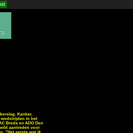
het
erslag. Kanker.
wedstrijden in het
NAC Breda en ADO Den
wild aantreden voor
n. "Het eerste wat ik