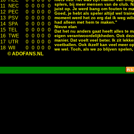
splers, bij meer mensen van de club. N
11
NEC
0
0
0
0
0
juist op. Je werd bang om fouten te ma
12
PEC
0
0
0
0
0
Goed, je hebt als speler altijd wel tra
13
PSV
0
0
0
0
0
moment werd het zo erg dat ik weg wild
had alleen met hem te maken."
14
SPA
0
0
0
0
0
Nieuw elan
15
TEL
0
0
0
0
0
Dat het nu anders gaat heeft alles te m
16
TWE
0
0
0
0
0
eigen verantwoordelijkheden. Ook deze 
manier. Dat voelt veel beter. Ik zit lek
17
UTR
0
0
0
0
0
voetballen. Ook ikzelf kan veel meer 
18
WII
0
0
0
0
0
we wel. Toch, als we zo blijven spelen
© ADOFANS.NL