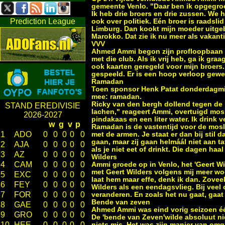
gemeente Venlo. "Daar ben ik opgegroei
Ik heb drie broers en drie zussen. We 
Prediction League
ook over politiek. Eén broer is raadsli
Limburg. Dan kookt mijn moeder uitgebre
Marokko. Dat zie ik nu meer als vakant
VVV
Ahmed Ammi begon zijn profloopbaan b
met die club. Als ik vrij heb, ga ik gra
ook kaarten geregeld voor mijn broers. 
gespeeld. Er is een hoop verloop gewe
Ramadan
Toen sponsor Henk Patat donderdagmidd
mee: ramadan.
Ricky van den bergh dollend tegen de 
STAND EREDIVISIE
lachen," reageert Ammi, overtuigd mosl
2026-2027
pindakaas en een liter water. Ik drink v
w
g
v
p
Ramadan is de vastentijd voor de mosli
1
ADO
0
0
0
0
0
met de armen. Je staat er dan bij stil 
gaan, maar zij gaan helmáál niet aan ta
2
AJA
0
0
0
0
0
als je niet eet of drinkt. Die dagen haa
3
AZ
0
0
0
0
0
Wilders
4
CAM
0
0
0
0
0
Ammi groede op in Venlo, het 'Geert Wil
met Geert Wilders volgens mij meer wo
5
EXC
0
0
0
0
0
laat hem maar effe, denk ik dan. Zoveel 
6
FEY
0
0
0
0
0
Wilders als een eendagsvlieg. Bij veel 
7
FOR
0
0
0
0
0
veranderen. En zoals het nu gaat, gaat
Bende van zeven
8
GAE
0
0
0
0
0
Ahmed Ammi was eind vorig seizoen één
9
GRO
0
0
0
0
0
De 'bende van Zeven'wilde absoluut nie
10
HEE
0
0
0
0
0
niets mis. Het was zijn manier van omga