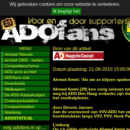
Wij gebruiken cookies om onze website te verbeteren.
Ik begrijp het
MENU
Bron van dit artikel
Actueel Nieuws
Archief 1905 - heden
Competitieschema
Datum plaatsing: 21-08-2010 15:00:0
ADO-post archief
ADOfans visit
Ahmed Ammi: 'Als we zo blijven spelen
Downloads
Wallpapers
Ahmed Ammi (29) kon vorig seizoen tot
weg bij ADO Den Haag ondanks zijn do
De ADO Kassahuisjes
het voetbalplezier.
Zuiderparkstadion
Foreparkstadion
door Dennis Jansen
Aan de vooravond van VVV-ADO het verh
Weblinks
hoofdstukken langs VVV, PVV, Henk Pa
ADOSTATS.NL
Limburg
volg adofans.nl op ....
Op z'n vijfde verhuisde Ahmed Ammi met