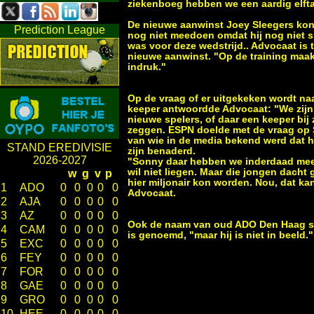
ziekenboeg hebben we een aardig elfta
De nieuwe aanwinst Joey Sleegers kon
Prediction League
nog niet meedoen omdat hij nog niet 
was voor deze wedstrijd.. Advocaat is 
nieuwe aanwinst. "Op de training maak
indruk."
Op de vraag of er uitgekeken wordt na
keeper antwoordde Advocaat: "We zijn
nieuwe spelers, of daar een keeper bij zi
zeggen. ESPN doelde met de vraag op
van wie in de media bekend werd dat h
STAND EREDIVISIE
zijn benaderd.
2026-2027
"Sonny daar hebben we inderdaad mee
wil niet liegen. Maar die jongen dacht g
w
g
v
p
hier miljonair kon worden. Nou, dat kan
1
ADO
0
0
0
0
0
Advocaat.
2
AJA
0
0
0
0
0
3
AZ
0
0
0
0
0
Ook de naam van oud ADO Den Haag spe
4
CAM
0
0
0
0
0
is genoemd, "maar hij is niet in beeld."
5
EXC
0
0
0
0
0
6
FEY
0
0
0
0
0
7
FOR
0
0
0
0
0
8
GAE
0
0
0
0
0
9
GRO
0
0
0
0
0
10
HEE
0
0
0
0
0