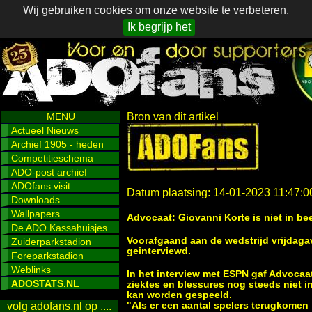
Wij gebruiken cookies om onze website te verbeteren.
Ik begrijp het
MENU
Bron van dit artikel
Actueel Nieuws
Archief 1905 - heden
Competitieschema
ADO-post archief
ADOfans visit
Datum plaatsing: 14-01-2023 11:47:0
Downloads
Wallpapers
Advocaat: Giovanni Korte is niet in be
De ADO Kassahuisjes
Voorafgaand aan de wedstrijd vrijdag
Zuiderparkstadion
geinterviewd.
Foreparkstadion
Weblinks
In het interview met ESPN gaf Advocaat
ADOSTATS.NL
ziektes en blessures nog steeds niet i
kan worden gespeeld.
"Als er een aantal spelers terugkomen 
volg adofans.nl op ....