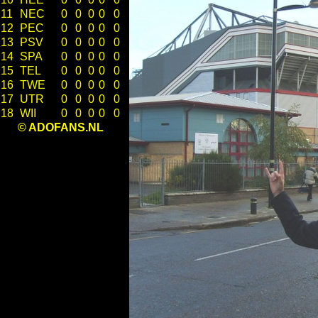
11
NEC
0
0
0
0
0
12
PEC
0
0
0
0
0
13
PSV
0
0
0
0
0
14
SPA
0
0
0
0
0
15
TEL
0
0
0
0
0
16
TWE
0
0
0
0
0
17
UTR
0
0
0
0
0
18
WII
0
0
0
0
0
© ADOFANS.NL