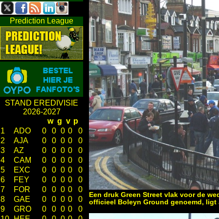
Prediction League
STAND EREDIVISIE
2026-2027
w
g
v
p
1
ADO
0
0
0
0
0
2
AJA
0
0
0
0
0
3
AZ
0
0
0
0
0
4
CAM
0
0
0
0
0
5
EXC
0
0
0
0
0
6
FEY
0
0
0
0
0
7
FOR
0
0
0
0
0
Een druk Green Street vlak voor de wed
8
GAE
0
0
0
0
0
officieel Boleyn Ground genoemd, ligt
9
GRO
0
0
0
0
0
10
HEE
0
0
0
0
0