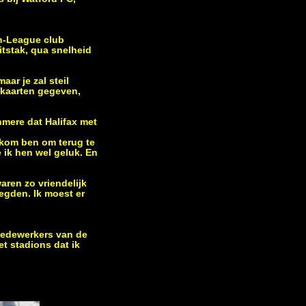
on-League club
uitstak, qua snelheid
ar je zal steil
 kaarten gegeven,
nmere dat Halifax met
lkom ben om terug te
ik hen wel geluk. En
aren zo vriendelijk
egden. Ik moest er
 medewerkers van de
et stadions dat ik