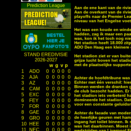
Prediction League
Aan de ene kant van de rivi
Aan de overkant van de rivi
playoffs naar de Premier Lea
niveau van het Engelse voe
Het was een koude en winder
hadden, zag ik maar een pa
was, kon ik het toch nog ni
Het stadion heeft 18.000 zit
ADO Den Haag een kleinere c
STAND EREDIVISIE
Het stadion ziet er van buit
2026-2027
grijze lucht boven het stad
met de plaatselijke support
w
g
v
p
1
ADO
0
0
0
0
0
2
AJA
0
0
0
0
0
Achter de hoofdtribune was
Echter met één verschil: hie
3
AZ
0
0
0
0
0
Binnen werden de dranken ge
4
CAM
0
0
0
0
0
de club bezocht hadden. Er h
5
EXC
0
0
0
0
0
het stadion iets verbeterd h
domineerde het stadion. Dat
6
FEY
0
0
0
0
0
voor een constante geluids
7
FOR
0
0
0
0
0
8
GAE
0
0
0
0
0
Achter de facade van moderne
de heerlijke geuren met ham
9
GRO
0
0
0
0
0
ingang het toilet binnen. Ik
10
HEE
0
0
0
0
0
was het daarbinnen. Moest ik
11
NEC
0
0
0
0
0
wedstrijden van Liverpool FC