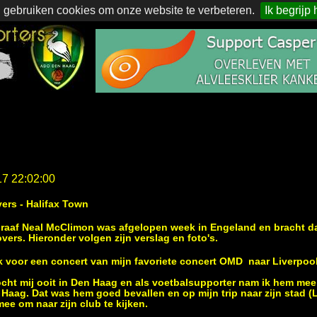
 gebruiken cookies om onze website te verbeteren.
Ik begrijp 
17 22:02:00
ers - Halifax Town
graaf Neal McClimon was afgelopen week in Engeland en bracht d
ers. Hieronder volgen zijn verslag en foto's.
 voor een concert van mijn favoriete concert OMD naar Liverpool
zocht mij ooit in Den Haag en als voetbalsupporter nam ik hem mee
Haag. Dat was hem goed bevallen en op mijn trip naar zijn stad (L
ee om naar zijn club te kijken.