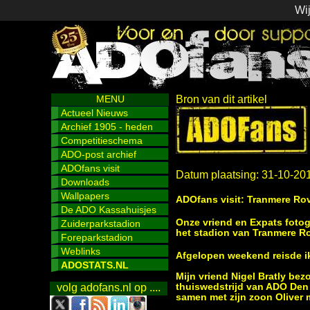
Wij
MENU
Bron van dit artikel
Actueel Nieuws
Archief 1905 - heden
Competitieschema
ADO-post archief
ADOfans visit
Datum plaatsing: 31-10-20
Downloads
Wallpapers
ADOfans visit: Tranmere Rov
De ADO Kassahuisjes
Onze vriend en Expats foto
Zuiderparkstadion
het stadion van Tranmere Rov
Foreparkstadion
Weblinks
Afgelopen weekend reisde ik
ADOSTATS.NL
Mijn vriend Nigel Bratly be
thuiswedstrijd van ADO Den 
volg adofans.nl op ....
samen met zijn zoon Oliver m