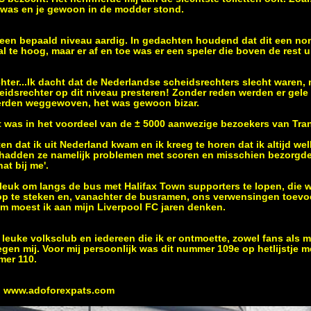
 was en je gewoon in de modder stond.
p een bepaald niveau aardig. In gedachten houdend dat dit een n
al te hoog, maar er af en toe was er een speler die boven de rest 
hter...Ik dacht dat de Nederlandse scheidsrechters slecht waren, ma
eidsrechter op dit niveau presteren! Zonder reden werden er gele
werden weggewoven, het was gewoon bizar.
t was in het voordeel van de ± 5000 aanwezige bezoekers van Tra
 dat ik uit Nederland kwam en ik kreeg te horen dat ik altijd we
 hadden ze namelijk problemen met scoren en misschien bezorgde 
at bij me'.
leuk om langs de bus met Halifax Town supporters te lopen, die w
op te steken en, vanachter de busramen, ons verwensingen toevo
m moest ik aan mijn Liverpool FC jaren denken.
 leuke volksclub en iedereen die ik er ontmoette, zowel fans als
tegen mij. Voor mij persoonlijk was dit nummer 109e op hetlijstje m
mer 110.
:
www.adoforexpats.com