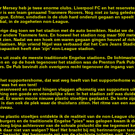
er Mersey heb je twee enorme clubs. Liverpool FC en het reservet
er is een team genaamd Tranmere Rovers. Nog niet zo lang geleden
gue. Echter, sindsdien is de club hard onderuit gegaan en speelt 
tbal, in de zogeheten non-League.
ige dag toen we het stadion met de auto bereikten. Nadat we de
ar andere Tranmere fans. En hoewel het stadion nog maar 500 me
et zien. Nadat we een hoek om waren gegaan gingen heuvel af rich
plaatsen. Mijn vriend Nigel was verbaasd dat het Cars Jeans Stadi
apaciteit heeft dan 'zijn' non-League stadion.
en uit zoals de meeste traditionele Engelse stadions. De lichtmas
ion en op de hoek tegenover het stadion was de Prenton Park Pub
ers. De Pub bevindt zich overigens recht tegenover de ingang van 
 het supportershome, dat wat weg heeft van het supporterhome 
r was het een tent!
serveerd en overal hingen vlaggen afkomstig van supporters uit
ing een goede en vriendelijke sfeer. In het stadion zelf was duide
ad. Er waren mooie nieuwe plastic stoeltjes geplaatst. De korte zij
 is dan ook de plek waar de thuisfans zitten. Het ritme van een a
niveau.
 plastic stoeltjes ontdekte ik de realiteit van de non-League clu
burgers en de traditionele Engelse "pies" was gelopen kwam ik 
 sloeg bijna achterover van de schrale pislucht die me tegemoet k
 daar niet van walgen? Nee! Het bracht bij mij herinneringen terug
 bezocht. Het herinnerde mij aan de slechtste toiletten ooit. Zoal