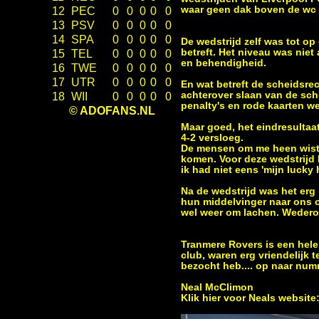
waar geen dak boven de wc
12
PEC
0
0
0
0
0
13
PSV
0
0
0
0
0
14
SPA
0
0
0
0
0
De wedstrijd zelf was tot o
betreft. Het niveau was niet 
15
TEL
0
0
0
0
0
en behendigheid.
16
TWE
0
0
0
0
0
17
UTR
0
0
0
0
0
En wat betreft de scheidsrec
achterover slaan van de sch
18
WII
0
0
0
0
0
penalty's en rode kaarten 
© ADOFANS.NL
Maar goed, het eindresultaa
4-2 versloeg.
De mensen om me heen wisten
komen. Voor deze wedstrijd
ik had niet eens 'mijn lucky h
Na de wedstrijd was het erg 
hun middelvinger naar ons 
wel weer om lachen. Wedero
Tranmere Rovers is een hele
club, waren erg vriendelijk 
bezocht heb.... op naar num
Neal McClimon
Klik hier voor Neals website