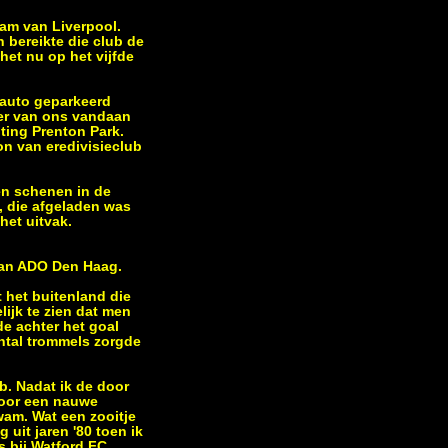
eam van Liverpool.
 bereikte die club de
het nu op het vijfde
 auto geparkeerd
ter van ons vandaan
ting Prenton Park.
on van eredivisieclub
ten schenen in de
, die afgeladen was
het uitvak.
van ADO Den Haag.
 het buitenland die
lijk te zien dat men
de achter het goal
antal trommels zorgde
b. Nadat ik de door
door een nauwe
wam. Wat een zooitje
 uit jaren '80 toen ik
s bij Watford FC,