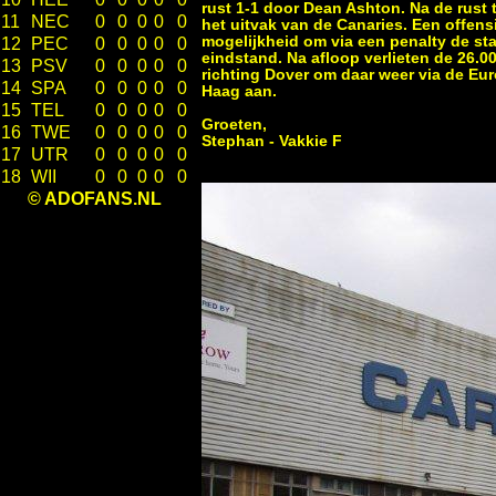
rust 1-1 door Dean Ashton. Na de rust 
11
NEC
0
0
0
0
0
het uitvak van de Canaries. Een offens
mogelijkheid om via een penalty de stan
12
PEC
0
0
0
0
0
eindstand. Na afloop verlieten de 26.0
13
PSV
0
0
0
0
0
richting Dover om daar weer via de Eu
14
SPA
0
0
0
0
0
Haag aan.
15
TEL
0
0
0
0
0
Groeten,
16
TWE
0
0
0
0
0
Stephan - Vakkie F
17
UTR
0
0
0
0
0
18
WII
0
0
0
0
0
© ADOFANS.NL