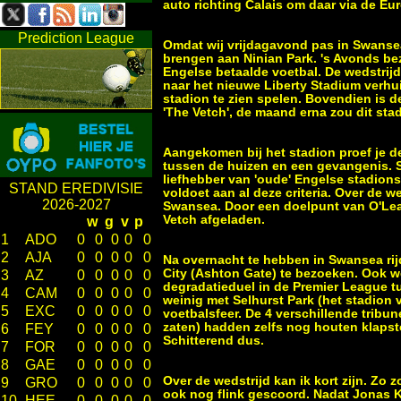
auto richting Calais om daar via de E
Prediction League
Omdat wij vrijdagavond pas in Swanse
brengen aan Ninian Park. 's Avonds bez
Engelse betaalde voetbal. De wedstri
naar het nieuwe Liberty Stadium verhui
stadion te zien spelen. Bovendien is d
'The Vetch', de maand erna zou dit st
Aangekomen bij het stadion proef je de 
tussen de huizen en een gevangenis. S
liefhebber van 'oude' Engelse stadions
STAND EREDIVISIE
voldoet aan al deze criteria. Over de w
2026-2027
Swansea. Door een doelpunt van O'Lea
Vetch afgeladen.
w
g
v
p
1
ADO
0
0
0
0
0
2
AJA
0
0
0
0
0
Na overnacht te hebben in Swansea rij
City (Ashton Gate) te bezoeken. Ook w
3
AZ
0
0
0
0
0
degradatieduel in de Premier League tu
4
CAM
0
0
0
0
0
weinig met Selhurst Park (het stadion
5
EXC
0
0
0
0
0
voetbalsfeer. De 4 verschillende tribun
zaten) hadden zelfs nog houten klapsto
6
FEY
0
0
0
0
0
Schitterend dus.
7
FOR
0
0
0
0
0
8
GAE
0
0
0
0
0
Over de wedstrijd kan ik kort zijn. Zo 
9
GRO
0
0
0
0
0
ook nog flink gescoord. Nadat Jonas K
10
HEE
0
0
0
0
0