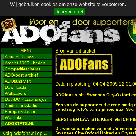
Wij gebruiken cookies om onze website te verbeteren.
Ik begrijp het
MENU
Bron van dit artikel
Actueel Nieuws
Archief 1905 - heden
Competitieschema
ADO-post archief
ADOfans visit
Datum plaatsing: 04-04-2005 22:01:0
Downloads
Wallpapers
ADOfans visit: Swansea City-Oxford en
De ADO Kassahuisjes
Een van de supporters die regelmatig e
Zuiderparkstadion
vond nog foto's van zijn reis naar Swan
Foreparkstadion
Weblinks
EERSTE EN LAATSTE KEER 'VETCH FIE
ADOSTATS.NL
Dit weekend maken wij met z'n vieren 
Swansea City-Oxford United en Crystal 
volg adofans.nl op ....