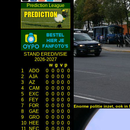
Prediction League
STAND EREDIVISIE
2026-2027
w
g
v
p
1
ADO
0
0
0
0
0
2
AJA
0
0
0
0
0
3
AZ
0
0
0
0
0
4
CAM
0
0
0
0
0
5
EXC
0
0
0
0
0
6
FEY
0
0
0
0
0
7
FOR
0
0
0
0
0
Enorme politie inzet, ook i
8
GAE
0
0
0
0
0
9
GRO
0
0
0
0
0
10
HEE
0
0
0
0
0
11
NEC
0
0
0
0
0