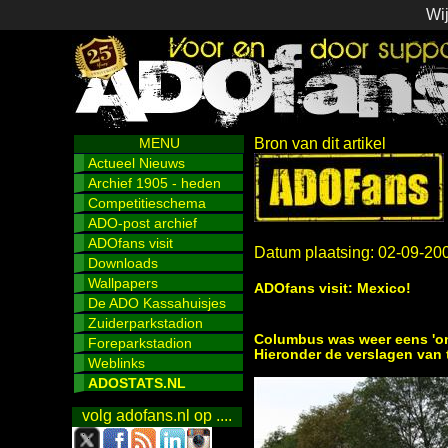
Wij
MENU
Bron van dit artikel
Actueel Nieuws
Archief 1905 - heden
Competitieschema
ADO-post archief
ADOfans visit
Datum plaatsing: 02-09-20
Downloads
Wallpapers
ADOfans visit: Mexico!
De ADO Kassahuisjes
Zuiderparkstadion
Columbus was weer eens 'on 
Foreparkstadion
Hieronder de verslagen van t
Weblinks
ADOSTATS.NL
volg adofans.nl op ....