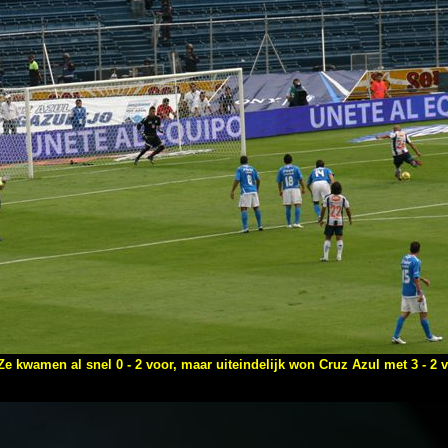
Ze kwamen al snel 0 - 2 voor, maar uiteindelijk won Cruz Azul met 3 - 2 