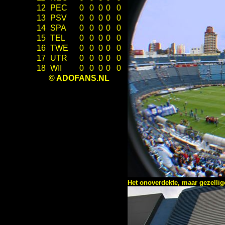
12
PEC
0
0
0
0
0
13
PSV
0
0
0
0
0
14
SPA
0
0
0
0
0
15
TEL
0
0
0
0
0
16
TWE
0
0
0
0
0
17
UTR
0
0
0
0
0
18
WII
0
0
0
0
0
© ADOFANS.NL
Het onoverdekte, maar gezellig