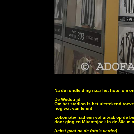
Na de rondleiding naar het hotel om on
De Wedstrijd
Om het stadion is het uitstekend toev
nog wat van leren!
Lokomotiv had een vol uitvak op de be
door ging en Mirantsjoek in de 30e min
(tekst gaat na de foto's verder)