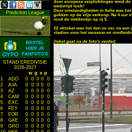
door europese verplichtingen werd de 
wedstrijd toch!
Door omstandigheden in Italie was het
Prediction League
gokken op de vrije verkoop. Na 4 uur 
rond de middenlijn op rij 5.
22 oktober was het dan zo ver, na een 
stadion voor het museum en rondleidi
(tekst gaat na de foto's verder)
STAND EREDIVISIE
2026-2027
w
g
v
p
1
ADO
0
0
0
0
0
2
AJA
0
0
0
0
0
3
AZ
0
0
0
0
0
4
CAM
0
0
0
0
0
5
EXC
0
0
0
0
0
6
FEY
0
0
0
0
0
7
FOR
0
0
0
0
0
8
GAE
0
0
0
0
0
9
GRO
0
0
0
0
0
10
HEE
0
0
0
0
0