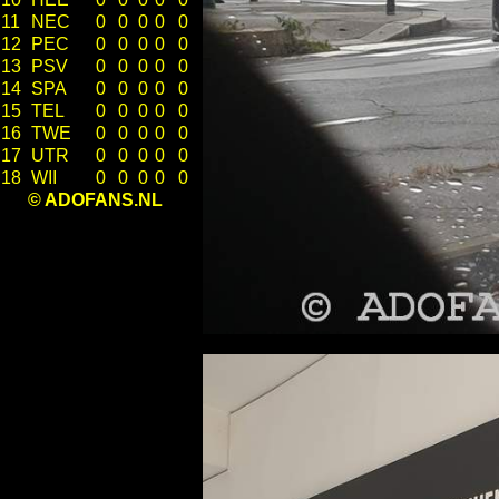
11
NEC
0
0
0
0
0
12
PEC
0
0
0
0
0
13
PSV
0
0
0
0
0
14
SPA
0
0
0
0
0
15
TEL
0
0
0
0
0
16
TWE
0
0
0
0
0
17
UTR
0
0
0
0
0
18
WII
0
0
0
0
0
© ADOFANS.NL