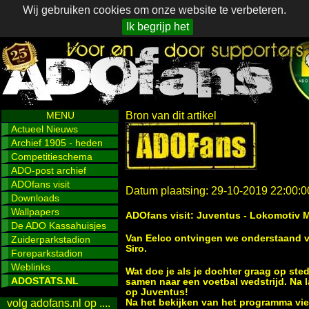
Wij gebruiken cookies om onze website te verbeteren.
Ik begrijp het
MENU
Bron van dit artikel
Actueel Nieuws
Archief 1905 - heden
Competitieschema
ADO-post archief
ADOfans visit
Datum plaatsing: 29-10-2019 22:00:0
Downloads
Wallpapers
ADOfans visit: Juventus - Lokomotiv 
De ADO Kassahuisjes
Van Eelco ontvingen we onderstaand ver
Zuiderparkstadion
Siro.
Foreparkstadion
Weblinks
Wat doe je als je dochter graag op stede
ADOSTATS.NL
samen naar een voetbal wedstrijd. Na 
op Juventus!
Na het bekijken van het programma vi
volg adofans.nl op ....