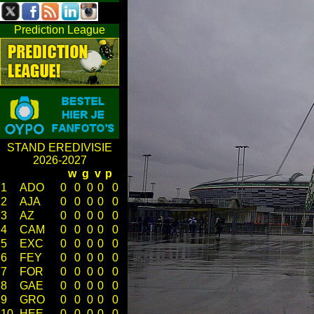
Prediction League
STAND EREDIVISIE
2026-2027
w
g
v
p
1
ADO
0
0
0
0
0
2
AJA
0
0
0
0
0
3
AZ
0
0
0
0
0
4
CAM
0
0
0
0
0
5
EXC
0
0
0
0
0
6
FEY
0
0
0
0
0
7
FOR
0
0
0
0
0
8
GAE
0
0
0
0
0
9
GRO
0
0
0
0
0
10
HEE
0
0
0
0
0