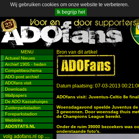
Wij gebruiken cookies om onze website te verbeteren.
Ik begrijp het
MENU
Bron van dit artikel
Actueel Nieuws
Archief 1905 - heden
Competitieschema
ADO-post archief
ADOfans visit
Datum plaatsing: 07-03-2013 00:21:0
Downloads
Wallpapers
ADOfans visit: Juventus-Celtic 8e fi
De ADO Kassahuisjes
Woensdagavond speelde Juventus de thu
Zuiderparkstadion
3 gewonnen. Door woensdag thuis met 2
Foreparkstadion
de Champions League bereikt.
Weblinks
ADOSTATS.NL
Onder de ruim 39000 bezoekers was ook
onderstaande foto's.
volg adofans.nl op ....