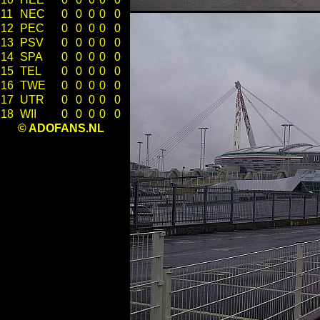
11
NEC
0
0
0
0
0
12
PEC
0
0
0
0
0
13
PSV
0
0
0
0
0
14
SPA
0
0
0
0
0
15
TEL
0
0
0
0
0
16
TWE
0
0
0
0
0
17
UTR
0
0
0
0
0
18
WII
0
0
0
0
0
© ADOFANS.NL