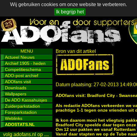
Wij gebruiken cookies om onze website te verbeteren.
Ik begrijp het
MENU
Bron van dit artikel
Actueel Nieuws
Archief 1905 - heden
Competitieschema
ADO-post archief
ADOfans visit
Datum plaatsing: 27-02-2013 14:49:0
Downloads
Wallpapers
ADOfans visit: Bradford City - Swansea
De ADO Kassahuisjes
Als redactie ADOfans verkeerden we va
Zuiderparkstadion
prachtige 1-1 tegen onze vrienden uit
Foreparkstadion
Weblinks
Ik kon daarom mooi het vliegtuig pak
ADOSTATS.NL
Bradford City speelde daar tegen onze 
Om 12 uur pakten we vanaf Rotterdam T
Vanaf daar stapten we op de Tube naa
volg adofans.nl op ....