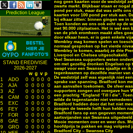
nog geen kaarten voor de wedstrijd ze
zwarte markt. Blijkbaar staan er nogal
pond per stuk, maar dat was zelfs ons 
Prediction League
kaarten voor 100 pond per stuk aan. 
bij elkaar zitten: binnen gingen we in 
Toen konden we ons ook echt op de we
met 90.000 zitplaatsen. Het is wel ee
van de plek eromheen maakt alles goed
door elkaar heen, er is geen enkele vij
Wembley mag komen spelen en toeschou
normaal gesproken op het vierde nive
Wembley te komen, waarbij ze drie Pr
Liverpool en Chelsea uitgeschakeld.
Veel Swansea supporters weten ondert
STAND EREDIVISIE
om met gezellig dronken Engelsen op te
2026-2027
swapt voor een Swansea sjaaltje en ik
tegenkwamen op dezelfde manier van e
w
g
v
p
De wedstrijd zelf was eigenlijk niet e
1
ADO
0
0
0
0
0
sprake van spanning. Bradford kon me
2
AJA
0
0
0
0
0
aan aanvallen toekomen. De sfeer was
supporters zongen vol overgave hun W
3
AZ
0
0
0
0
0
een prachtig “England ‘Till I die”. Toe
4
CAM
0
0
0
0
0
wilde de tegenstander niet vernederen
5
EXC
0
0
0
0
0
Bradford hadden door dat het niet mee
zongen de tweede helft hun helden na
6
FEY
0
0
0
0
0
Bradford fans op een gegeven moment 
7
FOR
0
0
0
0
0
aartsvijanden van Swansea uitgedeeld
8
GAE
0
0
0
0
0
Mooie momenten over en weer dus. Mooi
hoofdprijs te pakken en mag volgend j
9
GRO
0
0
0
0
0
Bradford City – Swansea City
10
HEE
0
0
0
0
0