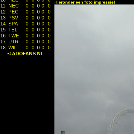
Hieronder een foto impressie!
11
NEC
0
0
0
0
0
12
PEC
0
0
0
0
0
13
PSV
0
0
0
0
0
14
SPA
0
0
0
0
0
15
TEL
0
0
0
0
0
16
TWE
0
0
0
0
0
17
UTR
0
0
0
0
0
18
WII
0
0
0
0
0
© ADOFANS.NL