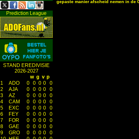
gepaste manier afscheid nemen in de G
Prediction League
STAND EREDIVISIE
2026-2027
w
g
v
p
1
ADO
0
0
0
0
0
2
AJA
0
0
0
0
0
3
AZ
0
0
0
0
0
4
CAM
0
0
0
0
0
5
EXC
0
0
0
0
0
6
FEY
0
0
0
0
0
7
FOR
0
0
0
0
0
8
GAE
0
0
0
0
0
9
GRO
0
0
0
0
0
10
HEE
0
0
0
0
0