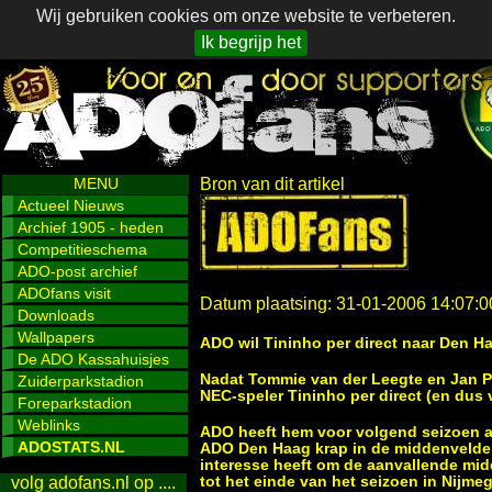
Wij gebruiken cookies om onze website te verbeteren.
Ik begrijp het
MENU
Bron van dit artikel
Actueel Nieuws
Archief 1905 - heden
Competitieschema
ADO-post archief
ADOfans visit
Datum plaatsing: 31-01-2006 14:07:0
Downloads
Wallpapers
ADO wil Tininho per direct naar Den H
De ADO Kassahuisjes
Nadat Tommie van der Leegte en Jan Pau
Zuiderparkstadion
NEC-speler Tininho per direct (en dus 
Foreparkstadion
Weblinks
ADO heeft hem voor volgend seizoen al
ADOSTATS.NL
ADO Den Haag krap in de middenvelders
interesse heeft om de aanvallende midd
tot het einde van het seizoen in Nijm
volg adofans.nl op ....